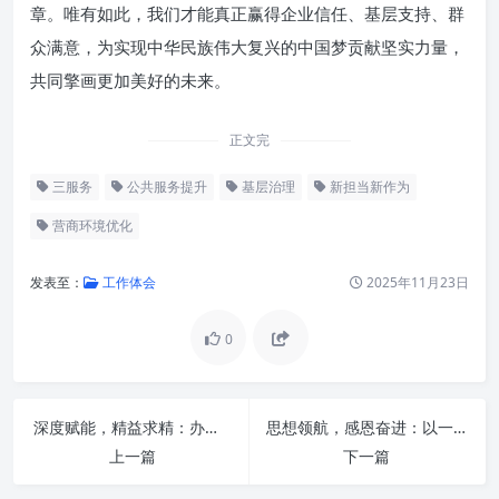
章。唯有如此，我们才能真正赢得企业信任、基层支持、群
众满意，为实现中华民族伟大复兴的中国梦贡献坚实力量，
共同擎画更加美好的未来。
正文完
三服务
公共服务提升
基层治理
新担当新作为
营商环境优化
发表至：
工作体会
2025年11月23日
0
深入理解“三服务”的核心内涵与
时代价值
深度赋能，精益求精：办公室工作“提升站位、提高水平”的创新实践
思想领航，感恩奋进：以一流标准践行习近平总书记重要指示精神
迎接挑战：“三服务”面临的新担
上一篇
下一篇
当要求