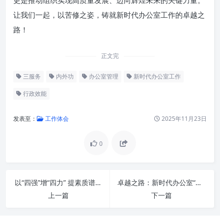
更是推动组织实现高质量发展、迈向辉煌未来的关键力量。
让我们一起，以苦修之姿，铸就新时代办公室工作的卓越之
路！
正文完
三服务
内外功
办公室管理
新时代办公室工作
行政效能
发表至：
工作体会
2025年11月23日
0
苦修“内功”：筑牢办公室工作的
根基
以“四强”增“四力” 提素质谱新篇：新时代高质量发展的核心引擎
卓越之路：新时代办公室“苦修内外功”，全方位提升“三服务”水平
上一篇
下一篇
勤练“外功”：精进办公室工作的
技艺