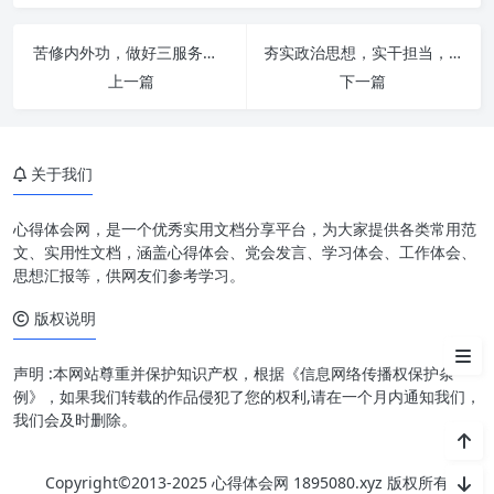
新时代办公室工作的挑战与内涵
苦修内外功，做好三服务：新时代办公室工作提质增效的必由之路
夯实政治思想，实干担当，重效率：构建新时代发展引擎
“苦修内功”：筑牢根基，提升核
上一篇
下一篇
心素养
“苦修外功”：精进技艺，优化工
作效能
关于我们
内外兼修，做好“三服务”：实践
路径与成效
心得体会网，是一个优秀实用文档分享平台，为大家提供各类常用范
文、实用性文档，涵盖心得体会、党会发言、学习体会、工作体会、
着力提升：新时代办公室工作的
思想汇报等，供网友们参考学习。
未来展望
版权说明
结语
声明 :本网站尊重并保护知识产权，根据《信息网络传播权保护条
例》，如果我们转载的作品侵犯了您的权利,请在一个月内通知我们，
我们会及时删除。
Copyright©2013-2025 心得体会网 1895080.xyz 版权所有