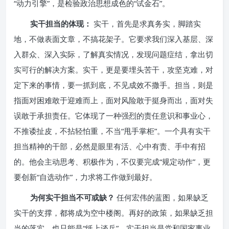
“动力引擎”，是检验政治思想成色的“试金石”。
实干担当的体现：
实干，首先是求真务实，脚踏实
地，不做表面文章，不搞花架子。它要求我们深入基层、深
入群众、深入实际，了解真实情况，发现问题症结，拿出切
实可行的解决方案。实干，更是要埋头苦干，攻坚克难，对
定下来的事情，要一抓到底，不见成效不撒手。担当，则是
指面对困难敢于迎难而上，面对风险敢于挺身而出，面对失
误敢于承担责任。它体现了一种强烈的责任意识和事业心，
不推诿扯皮，不拈轻怕重，不当“甩手掌柜”。一个具有实干
担当精神的干部，必然是眼里有活、心中有责、手中有招
的。他会主动思考、积极作为，不仅要完成“规定动作”，更
要创新“自选动作”，力求将工作做到最好。
为何实干担当不可或缺？
任何宏伟的蓝图，如果缺乏
实干的支撑，都将成为空中楼阁。再好的政策，如果缺乏担
当的落实，也只能是“纸上谈兵”。实干担当是党和国家事业