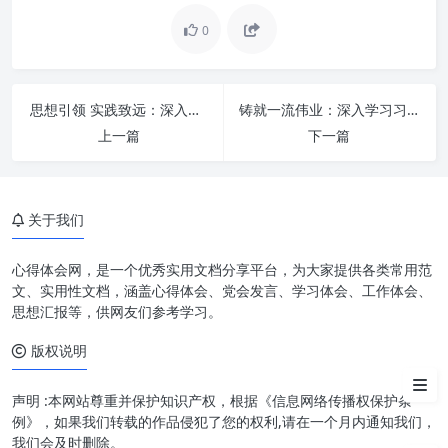
0
思想引领 实践致远：深入学习习近平总书记重要指示精神，始终感恩奋进一流标准
铸就一流伟业：深入学习习近平总书记重要指示精神，以感恩奋进的姿态书写时代华章
夯实政治思想：指引方向的压舱
上一篇
下一篇
石
实干担当：推动发展的动力引擎
关于我们
重效率：实现目标的加速器
三者合一：构建高质量发展的强
心得体会网，是一个优秀实用文档分享平台，为大家提供各类常用范
大合力
文、实用性文档，涵盖心得体会、党会发言、学习体会、工作体会、
思想汇报等，供网友们参考学习。
在新时代背景下的实践意义
版权说明
结语
声明 :本网站尊重并保护知识产权，根据《信息网络传播权保护条
例》，如果我们转载的作品侵犯了您的权利,请在一个月内通知我们，
我们会及时删除。