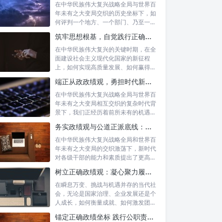
在中华民族伟大复兴战略全局与世界百
年未有之大变局交织的历史坐标下，如
何评判一个地方、一个部门、乃至一名
领导干部...
筑牢思想根基，自觉践行正确政绩观：以实绩赢得民心，以担当开创未来
在中华民族伟大复兴的关键时期，在全
面建设社会主义现代化国家的新征程
上，如何实现高质量发展、如何赢得人
民的真心拥...
端正从政政绩观，勇担时代新使命：新征程上的责任与担当
在中华民族伟大复兴战略全局与世界百
年未有之大变局相互交织的复杂时代背
景下，我们正经历着前所未有的机遇与
挑战。这...
务实政绩观与公道正派底线：新时代干部担当作为的“压舱石”
在中华民族伟大复兴战略全局和世界百
年未有之大变局的交织激荡下，新时代
对各级干部的能力和素质提出了更高要
求。其中...
树立正确政绩观：凝心聚力履职尽责的根本保障与实践路径
在瞬息万变、挑战与机遇并存的当代社
会，无论是国家治理、企业发展还是个
人成长，如何衡量成就、如何激发团队
协作、如...
锚定正确政绩坐标 践行公职责任担当：新时代国家治理的基石