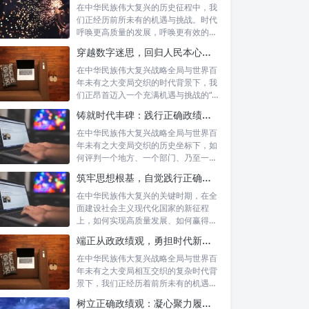
在中华民族伟大复兴的历史征程中，我
们正经历前所未有的机遇与挑战。时代
呼唤更高质量的发展，呼唤更有效的治
理能力，...
穿越数字迷思，回归人民本心：悟透政绩观内涵，践行新时代使命
在中华民族伟大复兴战略全局与世界百
年未有之大变局交织的时代背景下，我
们正昂首迈入一个充满机遇与挑战的“新
时代”...
铸就时代丰碑：践行正确政绩观，实干笃行显作为
在中华民族伟大复兴战略全局与世界百
年未有之大变局交织的历史坐标下，如
何评判一个地方、一个部门、乃至一名
领导干部...
筑牢思想根基，自觉践行正确政绩观：以实绩赢得民心，以担当开创未来
在中华民族伟大复兴的关键时期，在全
面建设社会主义现代化国家的新征程
上，如何实现高质量发展、如何赢得人
民的真心拥...
端正从政政绩观，勇担时代新使命：新征程上的责任与担当
在中华民族伟大复兴战略全局与世界百
年未有之大变局相互交织的复杂时代背
景下，我们正经历着前所未有的机遇与
挑战。这...
树立正确政绩观：凝心聚力履职尽责的根本保障与实践路径