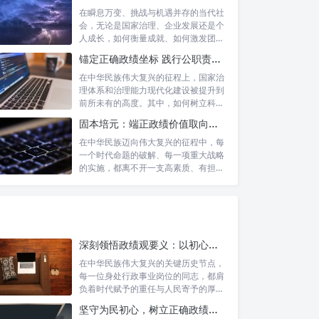
在瞬息万变、挑战与机遇并存的当代社
会，无论是国家治理、企业发展还是个
人成长，如何衡量成就、如何激发团队
协作、如...
锚定正确政绩坐标 践行公职责任担当：新时代国家治理的基石
在中华民族伟大复兴的征程上，国家治
理体系和治理能力现代化建设被提升到
前所未有的高度。其中，如何树立科学
的政绩观...
固本培元：端正政绩价值取向，永葆为民服务初心
在中华民族迈向伟大复兴的征程中，每
一个时代命题的破解、每一项重大战略
的实施，都离不开一支高素质、有担当
的干部队...
深刻领悟政绩观要义：以初心坚守铸就人民满意政绩
在中华民族伟大复兴的关键历史节点，
每一位身处行政事业岗位的同志，都肩
负着时代赋予的重任与人民寄予的厚
望。面对复...
坚守为民初心，树立正确政绩观：新时代高质量发展的精神坐标