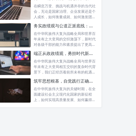
在瞬息万变、挑战与机遇并存的当代社
会，无论是国家治理、企业发展还是个
人成长，如何衡量成就、如何激发团队
协作、如...
务实政绩观与公道正派底线：新时代干部担当作为的“压舱石”
在中华民族伟大复兴战略全局和世界百
年未有之大变局的交织激荡下，新时代
对各级干部的能力和素质提出了更高要
求。其中...
端正从政政绩观，勇担时代新使命：新征程上的责任与担当
在中华民族伟大复兴战略全局与世界百
年未有之大变局相互交织的复杂时代背
景下，我们正经历着前所未有的机遇与
挑战。这...
筑牢思想根基，自觉践行正确政绩观：以实绩赢得民心，以担当开创未来
真抓实干：成就梦想的基石与力
在中华民族伟大复兴的关键时期，在全
量之源
面建设社会主义现代化国家的新征程
上，如何实现高质量发展、如何赢得人
民的真心拥...
勇担当：锻造坚韧的脊梁与变革
的先锋
奋发有为：激活发展的澎湃动力
与创新源泉