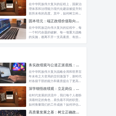
在中华民族伟大复兴的征程上，国家治
理体系和治理能力现代化建设被提升到
前所未有的高度。其中，如何树立科学
的政绩观...
固本培元：端正政绩价值取向，永葆为民服务初心
在中华民族迈向伟大复兴的征程中，每
一个时代命题的破解、每一项重大战略
的实施，都离不开一支高素质、有担当
的干部队...
务实政绩观与公道正派底线：新时代干部担当作为的“压舱石”
在中华民族伟大复兴战略全局和世界百
年未有之大变局的交织激荡下，新时代
对各级干部的能力和素质提出了更高要
求。其中...
深学细悟政绩观：立足岗位，争做新时代的实干先锋
在时代发展的洪流中，我们每个人都扮
演着特定的角色，肩负着不同的职责。
如何衡量我们的工作成效？如何评估我
们的价值...
高质量发展之基：树立正确政绩理念，锤炼务实工作作风