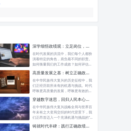
深学细悟政绩观：立足岗位，争做新时代的实干先锋
在时代发展的洪流中，我们每个人都扮
演着特定的角色，肩负着不同的职责。
如何衡量我们的工作成效？如何评估我
们的价值...
高质量发展之基：树立正确政绩理念，锤炼务实工作作风
在中华民族伟大复兴的历史征程中，我
们正经历前所未有的机遇与挑战。时代
呼唤更高质量的发展，呼唤更有效的治
理能力，...
穿越数字迷思，回归人民本心：悟透政绩观内涵，践行新时代使命
在中华民族伟大复兴战略全局与世界百
年未有之大变局交织的时代背景下，我
们正昂首迈入一个充满机遇与挑战的“新
时代”...
铸就时代丰碑：践行正确政绩观，实干笃行显作为