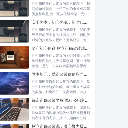
在中华民族伟大复兴的历史征程中，我
们党始终强调，一切工作的出发点和落
脚点都应是“为中国人民谋幸福，为中华
民族谋...
实干为本，初心为魂：新时代政绩观的深度践行与为民服务
在中华民族伟大复兴的征程中，我们正
经历着前所未有的机遇与挑战。新时代
对党的执政能力提出了更高要求，对各
级干部的...
坚守初心使命 树立正确政绩观：新时代为政者的高度自觉与担当
在中华民族伟大复兴的关键时期，如何
确保我们党的执政根基永固、事业行稳
致远，是每一位从政者必须深入思考的
时代课题...
固本培元：端正政绩价值取向，永葆为民服务初心
在中华民族迈向伟大复兴的征程中，每
一个时代命题的破解、每一项重大战略
的实施，都离不开一支高素质、有担当
的干部队...
锚定正确政绩坐标 践行公职责任担当：新时代国家治理的基石
在中华民族伟大复兴的征程上，国家治
理体系和治理能力现代化建设被提升到
前所未有的高度。其中，如何树立科学
的政绩观...
树立正确政绩观：凝心聚力履职尽责的根本保障与实践路径