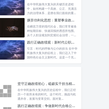
在中华民族伟大复兴的关键历史进程
中，如何构建一个高效、公正、充满活
力的治理体系，是摆在我们面前的重要
课题。新时...
摒弃功利化思想：重塑事业政绩观，驱动社会高质量发展
在瞬息万变的现代社会，我们常常被各
种短期目标、快速回报的诱惑所包围。
从个人职业规划到宏观社会治理，一种
名为“功...
践行正确政绩观：新时代公职人员的使命与担当
引言：时代的呼唤与公仆的担当 在中华
民族伟大复兴的征程上，我们迈入了中
国特色社会主义新时代。这是一个充满
机遇与...
坚守正确政绩初心，砥砺实干担当精神：锚定新时代高质量发展的精神坐标
在中华民族伟大复兴的历史征程中，我
们正经历一个前所未有的时代。这个时
代，挑战与机遇并存，发展与变革交
织。面对复...
践行正确政绩观：争做新时代合格公职人员的根本遵循与行动自觉