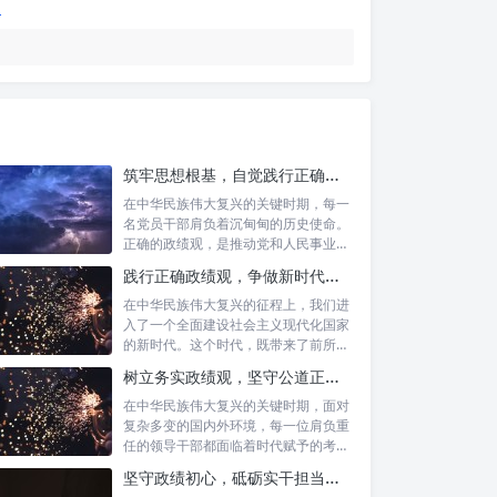
筑牢思想根基，自觉践行正确政绩观：新时代党员干部的价值指引
在中华民族伟大复兴的关键时期，每一
名党员干部肩负着沉甸甸的历史使命。
正确的政绩观，是推动党和人民事业发
展的根本...
践行正确政绩观，争做新时代合格公职人员：新征程的使命与担当
在中华民族伟大复兴的征程上，我们进
入了一个全面建设社会主义现代化国家
的新时代。这个时代，既带来了前所未
有的发展...
树立务实政绩观，坚守公道正派底线：新时代领导干部高质量发展指南
在中华民族伟大复兴的关键时期，面对
复杂多变的国内外环境，每一位肩负重
任的领导干部都面临着时代赋予的考验
与挑战。...
坚守政绩初心，砥砺实干担当：新时代高质量发展的精神坐标