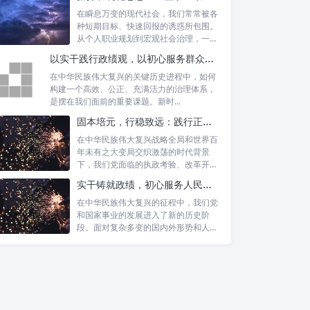
在瞬息万变的现代社会，我们常常被各
种短期目标、快速回报的诱惑所包围。
从个人职业规划到宏观社会治理，一种
名为“功...
以实干践行政绩观，以初心服务群众：新时代治理的灯塔与指南
在中华民族伟大复兴的关键历史进程中，如何
构建一个高效、公正、充满活力的治理体系，
是摆在我们面前的重要课题。新时...
固本培元，行稳致远：践行正确政绩理念，永葆务实清廉作风的时代命题
在中华民族伟大复兴战略全局和世界百
年未有之大变局交织激荡的时代背景
下，我们党面临的执政考验、改革开放
考验、市场...
实干铸就政绩，初心服务人民：新时代干部担当作为的实践指南
在中华民族伟大复兴的征程中，我们党
和国家事业的发展进入了新的历史阶
段。面对复杂多变的国内外形势和人民
日益增长的...