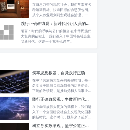
在瞬息万变的现代社会，我们常常被各
种短期目标、快速回报的诱惑所包围。
从个人职业规划到宏观社会治理，一种
名为“功...
践行正确政绩观：新时代公职人员的使命与担当
引言：时代的呼唤与公仆的担当 在中华
民族伟大复兴的征程上，我们迈入了中
国特色社会主义新时代。这是一个充满
机遇与...
筑牢思想根基，自觉践行正确政绩观：新时代党员干部的价值指引
在中华民族伟大复兴的关键时期，每一
名党员干部肩负着沉甸甸的历史使命。
正确的政绩观，是推动党和人民事业发
展的根本...
践行正确政绩观，争做新时代合格公职人员：新征程的使命与担当
在中华民族伟大复兴的征程上，我们进
入了一个全面建设社会主义现代化国家
的新时代。这个时代，既带来了前所未
有的发展...
树立务实政绩观，坚守公道正派底线：新时代领导干部高质量发展指南