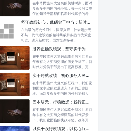
在中华民族伟大复兴的关键时期，面对
复杂多变的国内外环境，每一位肩负重
任的领导干部都面临着时代赋予的考验
与挑战。...
坚守政绩初心，砥砺实干担当：新时代高质量发展的精神坐标
在浩瀚的历史长河中，国家兴衰、社会进步无
不与一代代建设者的精神风貌和实践作为紧密
相连。进入新时代，面对复杂多变...
涵养正确政绩观，坚守实干为民情怀：新时代党员干部的责任与担当
在中华民族伟大复兴战略全局和世界百
年未有之大变局交织的历史坐标下，新
时代对党员干部提出了更高标准、更严
要求。如...
实干铸就政绩，初心服务人民：新时代干部担当作为的实践指南
在中华民族伟大复兴的征程中，我们党
和国家事业的发展进入了新的历史阶
段。面对复杂多变的国内外形势和人民
日益增长的...
固本培元，行稳致远：践行正确政绩理念，永葆务实清廉作风的时代命题
在中华民族伟大复兴战略全局和世界百
年未有之大变局交织激荡的时代背景
下，我们党面临的执政考验、改革开放
考验、市场...
以实干践行政绩观，以初心服务群众：新时代治理的灯塔与指南