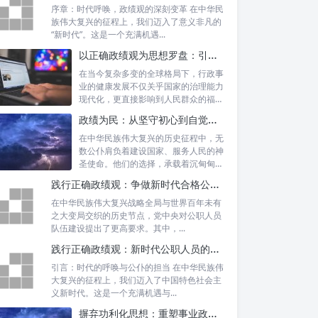
序章：时代呼唤，政绩观的深刻变革 在
中华民族伟大复兴的征程上，我们迈入
了意义非凡的“新时代”。这是一个充满
机遇...
以正确政绩观为思想罗盘：引领行政事业高质量发展新征程
在当今复杂多变的全球格局下，行政事
业的健康发展不仅关乎国家的治理能力
现代化，更直接影响到人民群众的福祉
和社会的...
政绩为民：从坚守初心到自觉树立正确政绩观的实践之路
在中华民族伟大复兴的历史征程中，无
数公仆肩负着建设国家、服务人民的神
圣使命。他们的选择，承载着沉甸甸的
责任，也...
践行正确政绩观：争做新时代合格公职人员的根本遵循与实践路径
在中华民族伟大复兴战略全局与世界百
年未有之大变局交织的历史节点，党中
央对公职人员队伍建设提出了更高要
求。其中，...
践行正确政绩观：新时代公职人员的使命与担当
引言：时代的呼唤与公仆的担当 在中华民族伟
大复兴的征程上，我们迈入了中国特色社会主
义新时代。这是一个充满机遇与...
摒弃功利化思想：重塑事业政绩观，驱动社会高质量发展