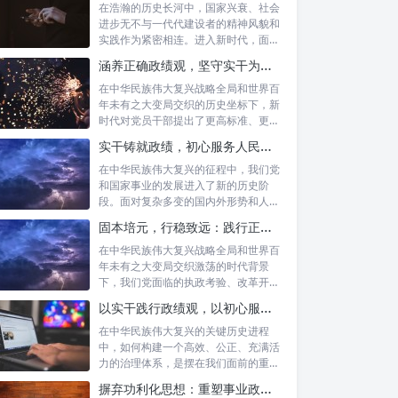
在浩瀚的历史长河中，国家兴衰、社会
进步无不与一代代建设者的精神风貌和
实践作为紧密相连。进入新时代，面对
复杂多变...
涵养正确政绩观，坚守实干为民情怀：新时代党员干部的责任与担当
在中华民族伟大复兴战略全局和世界百
年未有之大变局交织的历史坐标下，新
时代对党员干部提出了更高标准、更严
要求。如...
实干铸就政绩，初心服务人民：新时代干部担当作为的实践指南
在中华民族伟大复兴的征程中，我们党
和国家事业的发展进入了新的历史阶
段。面对复杂多变的国内外形势和人民
日益增长的...
固本培元，行稳致远：践行正确政绩理念，永葆务实清廉作风的时代命题
在中华民族伟大复兴战略全局和世界百
年未有之大变局交织激荡的时代背景
下，我们党面临的执政考验、改革开放
考验、市场...
以实干践行政绩观，以初心服务群众：新时代治理的灯塔与指南
在中华民族伟大复兴的关键历史进程
中，如何构建一个高效、公正、充满活
力的治理体系，是摆在我们面前的重要
课题。新时...
摒弃功利化思想：重塑事业政绩观，驱动社会高质量发展