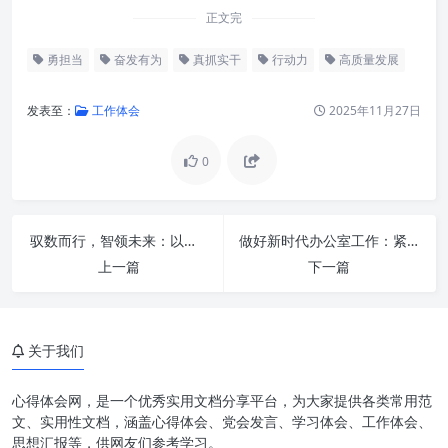
正文完
勇担当
奋发有为
真抓实干
行动力
高质量发展
发表至：
工作体会
2025年11月27日
0
驭数而行，智领未来：以信息化赋能办公厅工作现代化，实现主动作为与服务大局
做好新时代办公室工作：紧紧扭住“三根针”，铸就卓越新篇章
何谓“真抓实干勇担当”？深度解
上一篇
下一篇
读其内涵
为什么“真抓实干勇担当”是高质
量发展的基石？
关于我们
如何做到“奋发有为促发展”？实
践路径与策略
心得体会网，是一个优秀实用文档分享平台，为大家提供各类常用范
文、实用性文档，涵盖心得体会、党会发言、学习体会、工作体会、
个人、团队与组织的协同共振：
思想汇报等，供网友们参考学习。