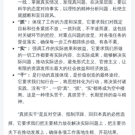
一线，掌握真实情况，发现真问题。在决策层面，要以
科学的态度对待事实，以理性的精神分析问题，杜绝主
观臆断和盲目跟风。
“抓”：
体现了工作的力度和深度。它要求我们对既定
目标和任务紧抓不放，一抓到底，不半途而废。这包括
对关键环节的把控、对重点问题的攻坚、对各项任务的
督促落实，确保每一步工作都蹄疾步稳、有条不紊。
“实”：
强调工作的实际效果和效益。它要求我们所做
的一切工作都要有实际内容、出实际成果，能够解决实
际问题，推动实际进步。避免形式主义、官僚主义，让
有限的资源发挥出最大的社会效益和经济效益。
“干”：
是行动的直接体现，是价值创造的最终途径。
它要求我们知行合一，将思想转化为行动，将决策付诸
实践。没有“干”，一切“真”、“抓”、“实”都将成为空中楼
阁。这是一种埋头苦干、真抓苦干、长期坚持的奋斗精
神。
“真抓实干”是反对空谈、抵制浮躁、回归本真的必然选
择。它要求我们把主要精力放在解决实际问题上，把主要功
夫下在推动发展上，确保各项工作落地生根、开花结果。