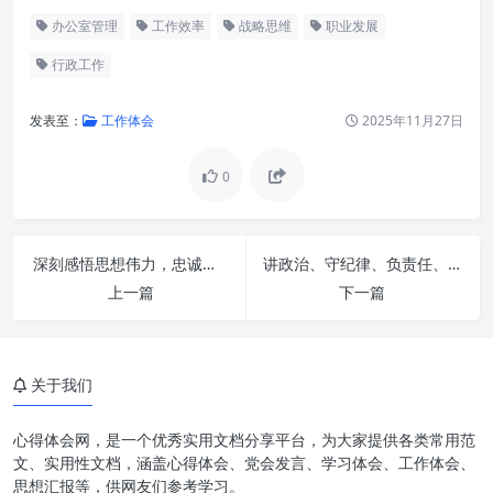
办公室管理
工作效率
战略思维
职业发展
行政工作
发表至：
工作体会
2025年11月27日
0
深刻感悟思想伟力，忠诚担当勇毅前行：新时代奋斗者的精神航标
讲政治、守纪律、负责任、有效率：新时代个人与组织卓越发展的核心密码
上一篇
下一篇
关于我们
提升站位：从“看脚下”到“看远
方”
心得体会网，是一个优秀实用文档分享平台，为大家提供各类常用范
文、实用性文档，涵盖心得体会、党会发言、学习体会、工作体会、
提高水平：精益求精的专业之路
思想汇报等，供网友们参考学习。