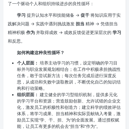
了一个驱动个人和组织持续进步的良性循环：
学习
提升认知水平和技能储备 →
促干
将知识应用于实
践解决问题 → 实践中遇到挑战激发
担当
精神 → 凭借担当
精神积极
作为
并取得成效 → 成效反馈促进更深层次的
学习
和反思。
如何构建这种良性循环？
个人层面：
培养主动学习的习惯，设定明确的学习目
标并与职业发展规划相结合；在工作中积极承担挑战性
任务，敢于尝试新方法；每次任务完成后进行深度反
思，从成功和失败中汲取教训，不断优化自己的知识结
构和行动策略。
组织层面：
建立健全的学习型组织机制，提供多元化
的学习平台和资源；营造鼓励创新、允许试错的企业文
化，激发员工的积极性和创造力；建立科学的绩效评估
体系，将学习成果、担当精神和实际贡献纳入考量，激
励员工实现“学、干、担、为”的全面发展。通过授权赋
能，让员工有更多的机会去“担当”和“作为”。