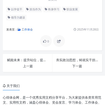
以学促干
担当作为
终身学习
职业发展
领导力建设
发表至：
工作体会
2025年11月28日
0
时代的呼唤：为何“以学促干 担
当作为”成为新刚需？
以学为基：深耕知识沃土，筑牢
赋能未来：提升站位，提高水平，推进办公室工作再上新台阶
夯实政治思想，铸就实干担当，成就效率发展新篇章
担当的根基
上一篇
下一篇
促干为径：将知识转化为实践，
以行动诠释担当
担当为魂：肩负使命，勇于作为
关于我们
的内在驱动
心得体会网，是一个优秀实用文档分享平台，为大家提供各类常用范
作为见效：以实绩彰显价值，用
文、实用性文档，涵盖心得体会、党会发言、学习体会、工作体会、
行动书写篇章