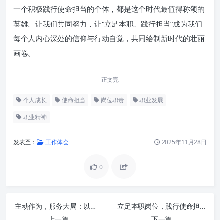
一个积极践行使命担当的个体，都是这个时代最值得称颂的
英雄。让我们共同努力，让“立足本职、践行担当”成为我们
每个人内心深处的信仰与行动自觉，共同绘制新时代的壮丽
画卷。
正文完
个人成长
使命担当
岗位职责
职业发展
职业精神
发表至：
工作体会
2025年11月28日
0
本职为基石：深度理解“立足本
职岗位”的内涵
主动作为，服务大局：以信息化赋能办公厅工作现代化
立足本职岗位，践行使命担当：新时代职场人的价值升华
上一篇
下一篇