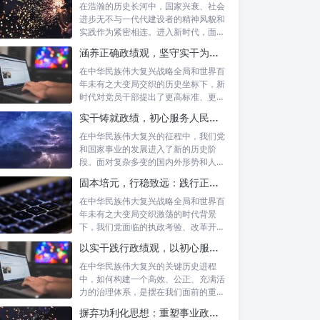
在浩瀚的历史长河中，国家兴衰、社会
进步无不与一代代建设者的精神风貌和
实践作为紧密相连。进入新时代，面对
复杂多变...
涵养正确政绩观，坚守实干为民情怀：新时代党员干部的责任与担当
在中华民族伟大复兴战略全局和世界百
年未有之大变局交织的历史坐标下，新
时代对党员干部提出了更高标准、更严
要求。如...
实干铸就政绩，初心服务人民：新时代干部担当作为的实践指南
在中华民族伟大复兴的征程中，我们党
和国家事业的发展进入了新的历史阶
段。面对复杂多变的国内外形势和人民
日益增长的...
固本培元，行稳致远：践行正确政绩理念，永葆务实清廉作风的时代命题
在中华民族伟大复兴战略全局和世界百
年未有之大变局交织激荡的时代背景
下，我们党面临的执政考验、改革开放
考验、市场...
以实干践行政绩观，以初心服务群众：新时代治理的灯塔与指南
在中华民族伟大复兴的关键历史进程
中，如何构建一个高效、公正、充满活
力的治理体系，是摆在我们面前的重要
课题。新时...
摒弃功利化思想：重塑事业政绩观，驱动社会高质量发展