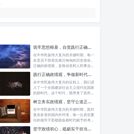
筑牢思想根基，自觉践行正确政绩观：新时代党员干部的价值指引
在中华民族伟大复兴的关键时期，每一
名党员干部肩负着沉甸甸的历史使命。
正确的政绩观，是推动党和人民事业发
展的根本...
践行正确政绩观，争做新时代合格公职人员：新征程的使命与担当
在中华民族伟大复兴的征程上，我们进
入了一个全面建设社会主义现代化国家
的新时代。这个时代，既带来了前所未
有的发展...
树立务实政绩观，坚守公道正派底线：新时代领导干部高质量发展指南
在中华民族伟大复兴的关键时期，面对
复杂多变的国内外环境，每一位肩负重
任的领导干部都面临着时代赋予的考验
与挑战。...
坚守政绩初心，砥砺实干担当：新时代高质量发展的精神坐标