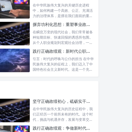
在中华民族伟大复兴的关键历史进程
中，如何构建一个高效、公正、充满活
力的治理体系，是摆在我们面前的重要
课题。新时...
摒弃功利化思想：重塑事业政绩观，驱动社会高质量发展
在瞬息万变的现代社会，我们常常被各
种短期目标、快速回报的诱惑所包围。
从个人职业规划到宏观社会治理，一种
名为“功...
践行正确政绩观：新时代公职人员的使命与担当
引言：时代的呼唤与公仆的担当 在中华
民族伟大复兴的征程上，我们迈入了中
国特色社会主义新时代。这是一个充满
机遇与...
坚守正确政绩初心，砥砺实干担当精神：锚定新时代高质量发展的精神坐标
在中华民族伟大复兴的历史征程中，我
们正经历一个前所未有的时代。这个时
代，挑战与机遇并存，发展与变革交
织。面对复...
践行正确政绩观：争做新时代合格公职人员的根本遵循与行动自觉