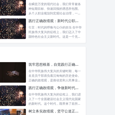
在瞬息万变的现代社会，我们常常被各
种短期目标、快速回报的诱惑所包围。
从个人职业规划到宏观社会治理，一种
名为“功...
践行正确政绩观：新时代公职人员的使命与担当
引言：时代的呼唤与公仆的担当 在中华
民族伟大复兴的征程上，我们迈入了中
国特色社会主义新时代。这是一个充满
机遇与...
筑牢思想根基，自觉践行正确政绩观：新时代党员干部的价值指引
在中华民族伟大复兴的关键时期，每一
名党员干部肩负着沉甸甸的历史使命。
正确的政绩观，是推动党和人民事业发
展的根本...
践行正确政绩观，争做新时代合格公职人员：新征程的使命与担当
在中华民族伟大复兴的征程上，我们进
入了一个全面建设社会主义现代化国家
的新时代。这个时代，既带来了前所未
有的发展...
树立务实政绩观，坚守公道正派底线：新时代领导干部高质量发展指南