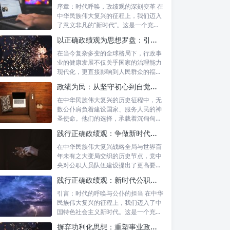
序章：时代呼唤，政绩观的深刻变革 在
中华民族伟大复兴的征程上，我们迈入
了意义非凡的“新时代”。这是一个充满
机遇...
以正确政绩观为思想罗盘：引领行政事业高质量发展新征程
在当今复杂多变的全球格局下，行政事
业的健康发展不仅关乎国家的治理能力
现代化，更直接影响到人民群众的福祉
和社会的...
政绩为民：从坚守初心到自觉树立正确政绩观的实践之路
在中华民族伟大复兴的历史征程中，无
数公仆肩负着建设国家、服务人民的神
圣使命。他们的选择，承载着沉甸甸的
责任，也...
践行正确政绩观：争做新时代合格公职人员的根本遵循与实践路径
在中华民族伟大复兴战略全局与世界百
年未有之大变局交织的历史节点，党中
央对公职人员队伍建设提出了更高要
求。其中，...
践行正确政绩观：新时代公职人员的使命与担当
引言：时代的呼唤与公仆的担当 在中华
民族伟大复兴的征程上，我们迈入了中
国特色社会主义新时代。这是一个充满
机遇与...
摒弃功利化思想：重塑事业政绩观，驱动社会高质量发展