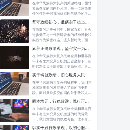
在中华民族伟大复兴的关键时期，面对
复杂多变的国内外环境，每一位肩负重
任的领导干部都面临着时代赋予的考验
与挑战。...
坚守政绩初心，砥砺实干担当：新时代高质量发展的精神坐标
在浩瀚的历史长河中，国家兴衰、社会
进步无不与一代代建设者的精神风貌和
实践作为紧密相连。进入新时代，面对
复杂多变...
涵养正确政绩观，坚守实干为民情怀：新时代党员干部的责任与担当
在中华民族伟大复兴战略全局和世界百
年未有之大变局交织的历史坐标下，新
时代对党员干部提出了更高标准、更严
要求。如...
实干铸就政绩，初心服务人民：新时代干部担当作为的实践指南
在中华民族伟大复兴的征程中，我们党
和国家事业的发展进入了新的历史阶
段。面对复杂多变的国内外形势和人民
日益增长的...
固本培元，行稳致远：践行正确政绩理念，永葆务实清廉作风的时代命题
在中华民族伟大复兴战略全局和世界百
年未有之大变局交织激荡的时代背景
下，我们党面临的执政考验、改革开放
考验、市场...
以实干践行政绩观，以初心服务群众：新时代治理的灯塔与指南