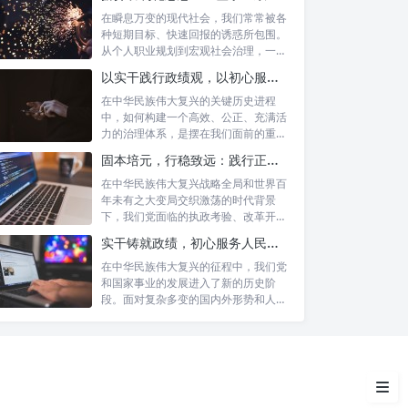
在瞬息万变的现代社会，我们常常被各
种短期目标、快速回报的诱惑所包围。
从个人职业规划到宏观社会治理，一种
名为“功...
以实干践行政绩观，以初心服务群众：新时代治理的灯塔与指南
在中华民族伟大复兴的关键历史进程
中，如何构建一个高效、公正、充满活
力的治理体系，是摆在我们面前的重要
课题。新时...
固本培元，行稳致远：践行正确政绩理念，永葆务实清廉作风的时代命题
在中华民族伟大复兴战略全局和世界百
年未有之大变局交织激荡的时代背景
深刻领会总书记重要指示精神的
下，我们党面临的执政考验、改革开放
丰富内涵
考验、市场...
实干铸就政绩，初心服务人民：新时代干部担当作为的实践指南
办公室工作的战略定位与时代要
在中华民族伟大复兴的征程中，我们党
求
和国家事业的发展进入了新的历史阶
段。面对复杂多变的国内外形势和人民
日益增长的...
着力提升办公室工作高质量发展
的路径
结语