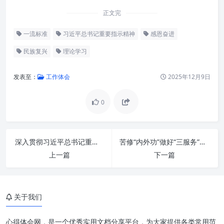
正文完
一流标准
习近平总书记重要指示精神
感恩奋进
民族复兴
理论学习
发表至：
工作体会
2025年12月9日
0
深刻领会核心要义：学习习近平
深入贯彻习近平总书记重要指示精神 锚定办公室工作高质量发展新航向
苦修“内外功”做好“三服务”：新时代办公室工作的智慧蝶变
总书记重要指示精神的理论深度
上一篇
下一篇
感恩之心化为奋进之力：历史与
时代的召唤
关于我们
锚定一流标准：在实践中追求卓
越
心得体会网，是一个优秀实用文档分享平台，为大家提供各类常用范