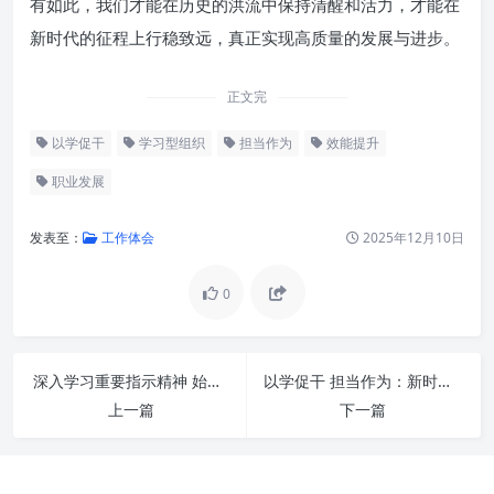
有如此，我们才能在历史的洪流中保持清醒和活力，才能在
新时代的征程上行稳致远，真正实现高质量的发展与进步。
正文完
以学促干
学习型组织
担当作为
效能提升
职业发展
发表至：
工作体会
2025年12月10日
0
学习是担当作为的基石与源泉
深入学习重要指示精神 始终感恩奋进一流标准——迈向新时代高质量发展的新篇章
以学促干 担当作为：新时代奋斗者的成长密码与实践路径
从“学”到“干”：知识转化的艺术
上一篇
下一篇
与桥梁
担当：一种责任，更是一种格局