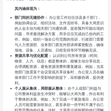
其内涵体现为：
部门间的无缝协作：
办公室工作往往涉及多个部门，
例如协调会议、组织活动、文件流转等。具备大局意识
的人会主动与相关部门沟通协调，提前预判可能出现的
问题，寻求最优解决方案，而非仅仅完成自己份内的工
作。例如，组织一场全公司范围的培训，行政部门需要
与人力资源部、业务部门甚至外部讲师紧密配合，确保
场地、设备、人员通知、日程安排等环节顺畅无误。
资源共享与优化配置：
认识到公司所有资源（时间、
物资、人力、信息）都是整体的，能够主动分享信息，
合理调配资源，避免资源浪费和重复建设。例如，当其
他部门急需某个会议室或共享设备时，办公室人员在确
保本部门工作不受影响的前提下，应积极协调，提供便
利。
个人服从集体，局部服从整体：
在个人或部门利益与
公司整体利益发生冲突时，能够以大局为重，作出有利
于整体的决策。例如，为了完成一个紧急项目，办公室
人员可能需要加班加点，甚至承担一些平时不属于自己
职责范围内的任务，这时，大局意识就能帮助他们理解