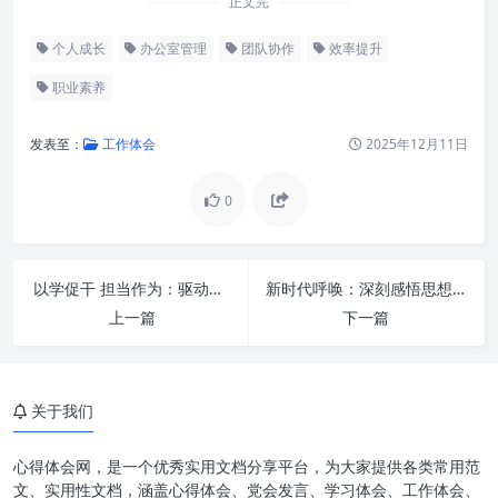
正文完
个人成长
办公室管理
团队协作
效率提升
职业素养
发表至：
工作体会
2025年12月11日
0
以学促干 担当作为：驱动个人成长与组织跃升的双引擎
新时代呼唤：深刻感悟思想伟力，激荡忠诚担当的勇毅前行力量
上一篇
下一篇
政治意识：明晰方向，忠诚履职
大局意识：协同共进，全局谋划
关于我们
核心意识：聚焦重点，精准发力
看齐意识：对标一流，追求卓越
心得体会网，是一个优秀实用文档分享平台，为大家提供各类常用范
文、实用性文档，涵盖心得体会、党会发言、学习体会、工作体会、