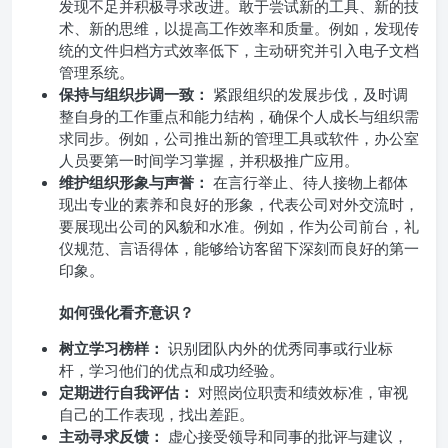
发现不足并积极寻求改进。敢于尝试新的工具、新的技
术、新的思维，以提高工作效率和质量。例如，发现传
统的文件归档方式效率低下，主动研究并引入电子文档
管理系统。
保持与组织步调一致：
紧跟组织的发展步伐，及时调
整自身的工作重点和能力结构，确保个人成长与组织需
求同步。例如，公司推出新的管理工具或软件，办公室
人员要第一时间学习掌握，并积极推广应用。
维护组织形象与声誉：
在言行举止、待人接物上都体
现出专业的素养和良好的形象，代表公司对外交流时，
要展现出公司的风貌和水准。例如，作为公司前台，礼
仪规范、言语得体，能够给访客留下深刻而良好的第一
印象。
如何强化看齐意识？
树立学习榜样：
识别团队内外的优秀同事或行业标
杆，学习他们的优点和成功经验。
定期进行自我评估：
对照岗位职责和绩效标准，审视
自己的工作表现，找出差距。
主动寻求反馈：
虚心接受领导和同事的批评与建议，