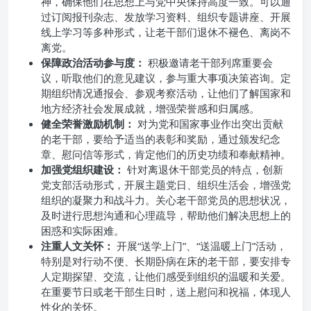
神，确保他们在思想上与党中央保持高度一致。可以通
过订阅报刊杂志、发放学习资料、组织专题讲座、开展
线上学习等多种形式，让老干部们退休不褪色、离岗不
离党。
保障政治活动参与度：
积极邀请老干部列席重要会
议，听取他们的意见建议，参与重大事项决策咨询。定
期组织情况通报会、参观考察活动，让他们了解国家和
地方经济社会发展成就，增强荣誉感和归属感。
健全荣誉激励机制：
对为党和国家事业作出突出贡献
的老干部，要给予适当的表彰和奖励，通过颁发纪念
章、慰问信等形式，肯定他们的历史功绩和奉献精神。
加强党组织建设：
针对离退休干部党员的特点，创新
党支部活动形式，开展主题党日、组织生活会，增强党
组织的凝聚力和战斗力。关心老干部党员的思想状况，
及时进行思想沟通和心理疏导，帮助他们解决思想上的
困惑和实际困难。
注重人文关怀：
开展“送学上门”、“送温暖上门”活动，
特别是对行动不便、长期卧病在床的老干部，要安排专
人定期探望、交流，让他们感受到组织的温暖和关爱。
在重要节日或老干部生日时，送上慰问和祝福，体现人
性化的关怀。