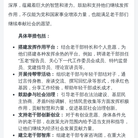
深厚，蕴藏着巨大的智慧和潜力。鼓励和支持他们继续发挥
作用，不仅能为党和国家事业增添力量，也能满足老干部们
继续奉献社会的愿望。
具体举措包括：
搭建发挥作用平台：
结合老干部特长和个人意愿，为
他们搭建各种发挥余热的平台。例如，聘请老干部担任
“五老”报告员、关心下一代工作委员会成员、特约监督
员、党建指导员、理论宣讲员等。
开展传帮带活动：
组织老干部与年轻干部结对子，通
过言传身教、座谈交流、撰写回忆录等形式，传承红色
基因，分享工作经验，帮助年轻干部成长成才。
鼓励参与社会治理：
引导老干部在法治建设、基层民
主协商、矛盾纠纷调解、社情民意收集等方面发挥积极
作用，贡献智慧和力量，促进基层社会治理创新。
支持老干部创新创业：
对于有创业意愿、身体条件允
许的老干部，在政策允许范围内给予适当支持和指导，
让他们继续为经济社会发展贡献力量。
建立老干部智库：
组建老干部专家咨询团，在重大决