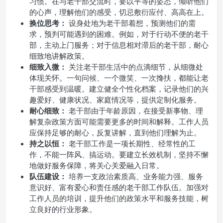
习惯。在与老干部交流时，要以平等的姿态，倾听他们
的心声，理解他们的感受，切忌敷衍应付、高高在上。
换位思考：
设身处地为老干部着想，预测他们的需
求，预判可能遇到的困难。例如，对于行动不便的老干
部，主动上门服务；对于信息相对滞后的老干部，耐心
细致地讲解政策。
细致入微：
关注老干部生活中的点滴细节，从细微处
体现关怀。一句问候、一个微笑、一次搀扶，都能让老
干部感受到温暖。建立健全个性化档案，记录他们的兴
趣爱好、健康状况、家庭情况等，提供定制化服务。
耐心细致：
老干部由于年龄原因，在接受新事物、理
解复杂政策方面可能需要更多的时间和解释。工作人员
应保持足够的耐心，反复讲解，直到他们理解为止。
持之以恒：
老干部工作是一项长期性、经常性的工
作，不能一阵风、搞运动。要建立长效机制，坚持不懈
地做好服务保障，将关心关爱融入日常。
队伍建设：
培养一支政治素质高、业务能力强、服务
意识好、富有爱心和责任感的老干部工作队伍。加强对
工作人员的培训，提升他们的政策水平和服务技能，树
立良好的行业形象。