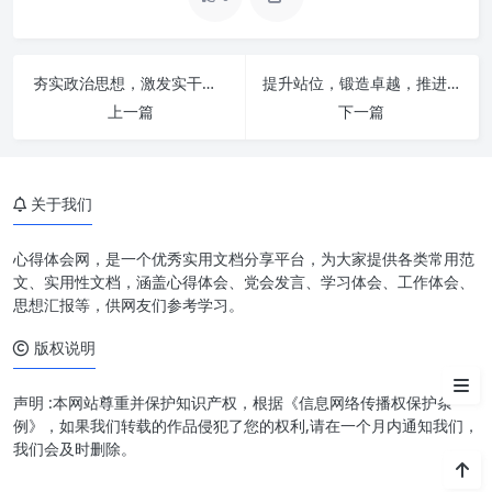
义
解读“四个精准服务”：构建全方
夯实政治思想，激发实干担当，实现效率跃升：新时代发展的三大核心要素
提升站位，锻造卓越，推进办公室工作迈向新高度
位关爱体系
上一篇
下一篇
精准服务之一：政治待遇与精神
关怀
精准服务之二：生活保障与医疗
关于我们
健康
心得体会网，是一个优秀实用文档分享平台，为大家提供各类常用范
精准服务之三：文化娱乐与社会
文、实用性文档，涵盖心得体会、党会发言、学习体会、工作体会、
融入
思想汇报等，供网友们参考学习。
精准服务之四：发挥余热与传承
版权说明
智慧
声明 :本网站尊重并保护知识产权，根据《信息网络传播权保护条
用心用情：老干部工作的灵魂所
例》，如果我们转载的作品侵犯了您的权利,请在一个月内通知我们，
在
我们会及时删除。
结语