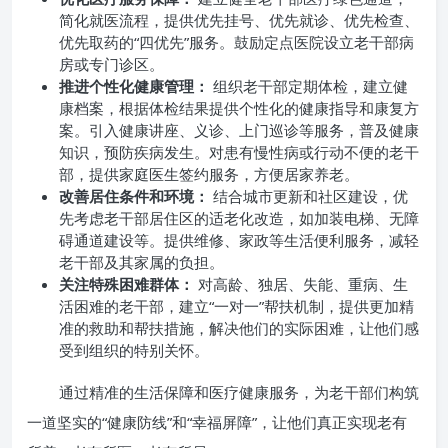
简化就医流程，提供优先挂号、优先就诊、优先检查、
优先取药的“四优先”服务。鼓励定点医院设立老干部病
房或专门诊区。
推进个性化健康管理：
组织老干部定期体检，建立健
康档案，根据体检结果提供个性化的健康指导和康复方
案。引入健康讲座、义诊、上门巡诊等服务，普及健康
知识，预防疾病发生。对患有慢性病或行动不便的老干
部，提供家庭医生签约服务，方便居家养老。
改善居住条件和环境：
结合城市更新和社区建设，优
先考虑老干部居住区的适老化改造，如加装电梯、无障
碍通道建设等。提供维修、家政等生活便利服务，减轻
老干部及其家属的负担。
关注特殊困难群体：
对高龄、独居、失能、重病、生
活困难的老干部，建立“一对一”帮扶机制，提供更加精
准的救助和帮扶措施，解决他们的实际困难，让他们感
受到组织的特别关怀。
通过精准的生活保障和医疗健康服务，为老干部们构筑
一道坚实的“健康防线”和“幸福屏障”，让他们真正实现老有