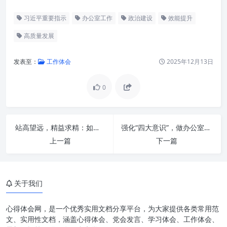
习近平重要指示
办公室工作
政治建设
效能提升
高质量发展
发表至：
工作体会
2025年12月13日
0
站高望远，精益求精：如何提升站位、提高水平，推动办公室工作再上新台阶
强化“四大意识”，做办公室里的中流砥柱
上一篇
下一篇
深刻领会核心要义，筑牢思想政
治根基
关于我们
聚焦“五个坚持”，提升办公室核
心能力
心得体会网，是一个优秀实用文档分享平台，为大家提供各类常用范
文、实用性文档，涵盖心得体会、党会发言、学习体会、工作体会、