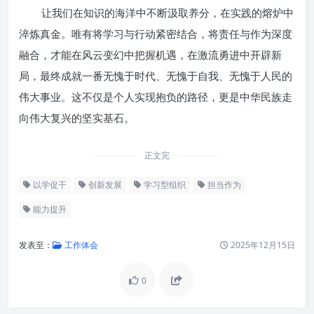
让我们在知识的海洋中不断汲取养分，在实践的熔炉中
淬炼真金。唯有将学习与行动紧密结合，将责任与作为深度
融合，才能在风云变幻中把握机遇，在激流勇进中开辟新
局，最终成就一番无愧于时代、无愧于自我、无愧于人民的
伟大事业。这不仅是个人实现抱负的路径，更是中华民族走
向伟大复兴的坚实基石。
正文完
以学促干
创新发展
学习型组织
担当作为
能力提升
发表至：
工作体会
2025年12月15日
0
深刻理解“以学促干”的内涵与价
值