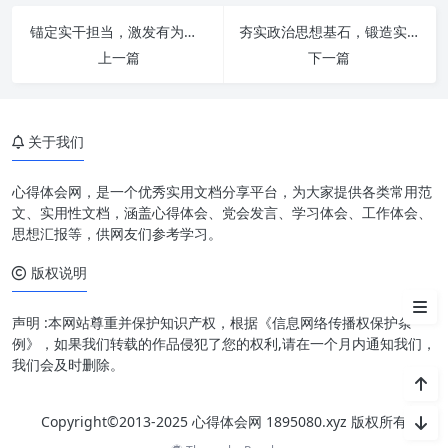
熔铸“担当作为”的品格与力量
锚定实干担当，激发有为奋进：深度解析“真抓实干勇担当 奋发有为促发展”的时代价值与实践路径
夯实政治思想基石，锻造实干担当利剑，追求效率卓越：新时代高质量发展的核心引擎
上一篇
“学”与“干”的辩证统一：双向赋
下一篇
能，螺旋上升
如何实践“以学促干”：构建学习
型组织与个人
关于我们
如何践行“担当作为”：激发内生
心得体会网，是一个优秀实用文档分享平台，为大家提供各类常用范
动力，勇毅前行
文、实用性文档，涵盖心得体会、党会发言、学习体会、工作体会、
思想汇报等，供网友们参考学习。
挑战与机遇：在新时代背景下砥
砺前行
版权说明
结语
声明 :本网站尊重并保护知识产权，根据《信息网络传播权保护条
例》，如果我们转载的作品侵犯了您的权利,请在一个月内通知我们，
我们会及时删除。
Copyright©2013-2025 心得体会网 1895080.xyz 版权所有