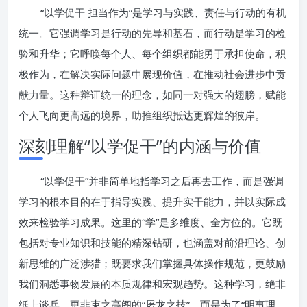
“以学促干 担当作为”是学习与实践、责任与行动的有机
统一。它强调学习是行动的先导和基石，而行动是学习的检
验和升华；它呼唤每个人、每个组织都能勇于承担使命，积
极作为，在解决实际问题中展现价值，在推动社会进步中贡
献力量。这种辩证统一的理念，如同一对强大的翅膀，赋能
个人飞向更高远的境界，助推组织抵达更辉煌的彼岸。
深刻理解“以学促干”的内涵与价值
“以学促干”并非简单地指学习之后再去工作，而是强调
学习的根本目的在于指导实践、提升实干能力，并以实际成
效来检验学习成果。这里的“学”是多维度、全方位的。它既
包括对专业知识和技能的精深钻研，也涵盖对前沿理论、创
新思维的广泛涉猎；既要求我们掌握具体操作规范，更鼓励
我们洞悉事物发展的本质规律和宏观趋势。这种学习，绝非
纸上谈兵，更非束之高阁的“屠龙之技”，而是为了“明事理、