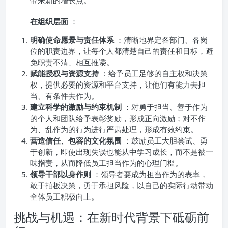
带来新的增长点。
在组织层面
：
明确使命愿景与责任体系
：清晰地界定各部门、各岗
位的职责边界，让每个人都清楚自己的责任和目标，避
免职责不清、相互推诿。
赋能授权与资源支持
：给予员工足够的自主权和决策
权，提供必要的资源和平台支持，让他们有能力去担
当、有条件去作为。
建立科学的激励与约束机制
：对勇于担当、善于作为
的个人和团队给予表彰奖励，形成正向激励；对不作
为、乱作为的行为进行严肃处理，形成有效约束。
营造信任、包容的文化氛围
：鼓励员工大胆尝试、勇
于创新，即使出现失误也能从中学习成长，而不是被一
味指责，从而降低员工担当作为的心理门槛。
领导干部以身作则
：领导者要成为担当作为的表率，
敢于拍板决策，勇于承担风险，以自己的实际行动带动
全体员工积极向上。
挑战与机遇：在新时代背景下砥砺前