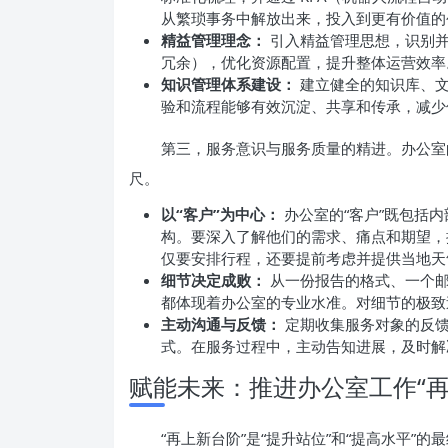
从繁琐事务中解放出来，投入到更有价值的
精益管理理念：
引入精益管理思想，识别并
冗余），优化资源配置，提升整体运营效率
知识管理体系建设：
建立健全的知识库、文
验和流程能够有效沉淀、共享和传承，减少
第三，服务意识与服务质量的精进。办公室
尺。
以“客户”为中心：
办公室的“客户”既包括
构。要深入了解他们的需求、痛点和期望，
仅要安排行程，还要提前考虑并提供当地天
细节决定成败：
从一份报告的格式、一个邮
都体现着办公室的专业水准。对细节的极致
主动沟通与反馈：
定期收集服务对象的反馈
式。在服务过程中，主动告知进展，及时解
赋能未来：推进办公室工作“再
“再上新台阶”是“提升站位”和“提高水平