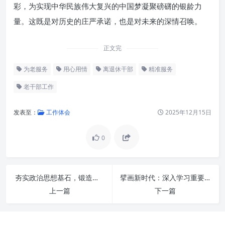
彩，为实现中华民族伟大复兴的中国梦凝聚磅礴的银龄力
量。这既是对历史的庄严承诺，也是对未来的深情召唤。
正文完
为老服务
用心用情
离退休干部
精准服务
老干部工作
发表至：
工作体会
2025年12月15日
0
夯实政治思想基石，锻造实干担当利剑，追求效率卓越：新时代高质量发展的核心引擎
擘画新时代：深入学习重要指示精神，砥砺感恩奋进一流标准
一、精准思想政治服务：铸魂凝
上一篇
下一篇
心，薪火相传
二、精准生活服务：细致入微，