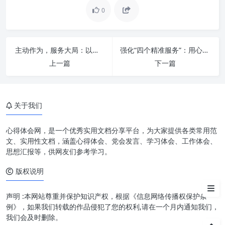
0
主动作为：从被动响应到战略引
主动作为，服务大局：以信息化之力全面赋能办公厅工作现代化
强化“四个精准服务”：用心用情，书写新时代老干部工作新篇章
领
上一篇
下一篇
服务大局：精准支撑核心职能，
助力宏观决策
关于我们
信息化赋能：开启办公厅工作现
代化新篇章
心得体会网，是一个优秀实用文档分享平台，为大家提供各类常用范
挑战与应对：现代化进程中的考
文、实用性文档，涵盖心得体会、党会发言、学习体会、工作体会、
量与策略
思想汇报等，供网友们参考学习。
版权说明
展望未来：构建智慧、协同、高
效的办公厅新范式
声明 :本网站尊重并保护知识产权，根据《信息网络传播权保护条
例》，如果我们转载的作品侵犯了您的权利,请在一个月内通知我们，
我们会及时删除。