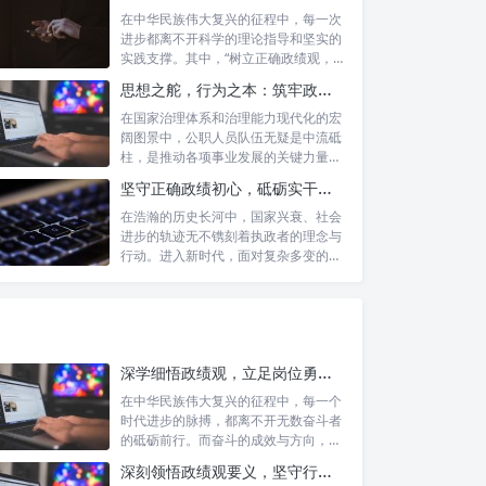
在中华民族伟大复兴的征程中，每一次
进步都离不开科学的理论指导和坚实的
实践支撑。其中，“树立正确政绩观，凝
心聚力...
思想之舵，行为之本：筑牢政绩观根基，永葆公职人员本色
在国家治理体系和治理能力现代化的宏
阔图景中，公职人员队伍无疑是中流砥
柱，是推动各项事业发展的关键力量。
他们的一...
坚守正确政绩初心，砥砺实干担当精神：新时代高质量发展的核心引擎
在浩瀚的历史长河中，国家兴衰、社会
进步的轨迹无不镌刻着执政者的理念与
行动。进入新时代，面对复杂多变的国
内外形势...
深学细悟政绩观，立足岗位勇争先：新时代奋斗者的思想指引与实践航标
在中华民族伟大复兴的征程中，每一个
时代进步的脉搏，都离不开无数奋斗者
的砥砺前行。而奋斗的成效与方向，又
深刻地依...
深刻领悟政绩观要义，坚守行政事业初心：新时代公仆的责任与担当