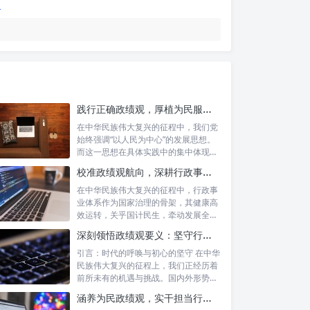
践行正确政绩观，厚植为民服务根基：迈向高质量发展的根本遵循
在中华民族伟大复兴的征程中，我们党
始终强调“以人民为中心”的发展思想。
而这一思想在具体实践中的集中体现，
便是要...
校准政绩观航向，深耕行政事业本职：新时代高质量发展的双重 imperative
在中华民族伟大复兴的征程中，行政事
业体系作为国家治理的骨架，其健康高
效运转，关乎国计民生，牵动发展全
局。而在这...
深刻领悟政绩观要义：坚守行政事业初心，绘就为民服务新篇章
引言：时代的呼唤与初心的坚守 在中华
民族伟大复兴的征程上，我们正经历着
前所未有的机遇与挑战。国内外形势复
杂多变...
涵养为民政绩观，实干担当行稳致远：新时代公仆的价值坐标与实践航向