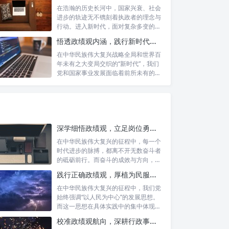
在浩瀚的历史长河中，国家兴衰、社会
进步的轨迹无不镌刻着执政者的理念与
行动。进入新时代，面对复杂多变的国
内外形势...
悟透政绩观内涵，践行新时代使命：书写高质量发展的时代答卷
在中华民族伟大复兴战略全局和世界百
年未有之大变局交织的“新时代”，我们
党和国家事业发展面临着前所未有的机
遇与挑...
深学细悟政绩观，立足岗位勇争先：新时代奋斗者的思想指引与实践航标
在中华民族伟大复兴的征程中，每一个
时代进步的脉搏，都离不开无数奋斗者
的砥砺前行。而奋斗的成效与方向，又
深刻地依...
践行正确政绩观，厚植为民服务根基：迈向高质量发展的根本遵循
在中华民族伟大复兴的征程中，我们党
始终强调“以人民为中心”的发展思想。
而这一思想在具体实践中的集中体现，
便是要...
校准政绩观航向，深耕行政事业本职：新时代高质量发展的双重 imperative