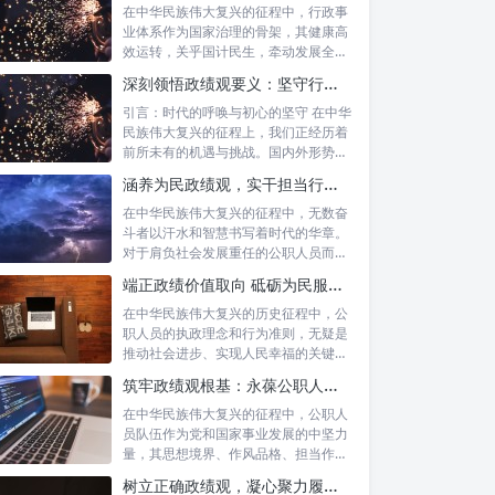
在中华民族伟大复兴的征程中，行政事
业体系作为国家治理的骨架，其健康高
效运转，关乎国计民生，牵动发展全
局。而在这...
深刻领悟政绩观要义：坚守行政事业初心，绘就为民服务新篇章
引言：时代的呼唤与初心的坚守 在中华
民族伟大复兴的征程上，我们正经历着
前所未有的机遇与挑战。国内外形势复
杂多变...
涵养为民政绩观，实干担当行稳致远：新时代公仆的价值坐标与实践航向
在中华民族伟大复兴的征程中，无数奋
斗者以汗水和智慧书写着时代的华章。
对于肩负社会发展重任的公职人员而
言，如何树...
端正政绩价值取向 砥砺为民服务初心：新时代公仆的责任与担当
在中华民族伟大复兴的历史征程中，公
职人员的执政理念和行为准则，无疑是
推动社会进步、实现人民幸福的关键所
在。时代...
筑牢政绩观根基：永葆公职人员本色的时代考量与实践路径
在中华民族伟大复兴的征程中，公职人
员队伍作为党和国家事业发展的中坚力
量，其思想境界、作风品格、担当作为
直接关系...
树立正确政绩观，凝心聚力履职尽责：新时代下的治理智慧与实践路径