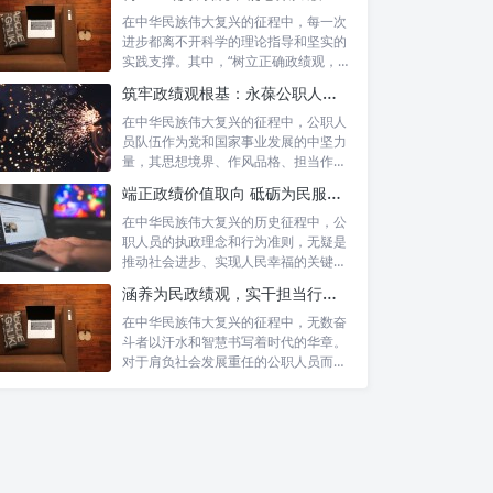
在中华民族伟大复兴的征程中，每一次
进步都离不开科学的理论指导和坚实的
实践支撑。其中，“树立正确政绩观，凝
心聚力...
筑牢政绩观根基：永葆公职人员本色的时代考量与实践路径
在中华民族伟大复兴的征程中，公职人
员队伍作为党和国家事业发展的中坚力
量，其思想境界、作风品格、担当作为
直接关系...
端正政绩价值取向 砥砺为民服务初心：新时代公仆的责任与担当
在中华民族伟大复兴的历史征程中，公
职人员的执政理念和行为准则，无疑是
推动社会进步、实现人民幸福的关键所
在。时代...
涵养为民政绩观，实干担当行稳致远：新时代公仆的价值坐标与实践航向
在中华民族伟大复兴的征程中，无数奋
斗者以汗水和智慧书写着时代的华章。
对于肩负社会发展重任的公职人员而
言，如何树...