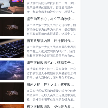
在波澜壮阔的新时代征程中，每一位行
政事业领域的建设者、管理者与服务
者，都肩负着推动社会进步、增进人民
福祉的崇高...
坚守为民初心，树立正确政绩观念：以人民为中心的治理之道
在中华民族伟大复兴的历史进程中，如
何确保公权力始终为民所用，是摆在所
有执政者面前的永恒课题。这其中，“坚
守为民...
悟透政绩观内涵，践行新时代使命：书写高质量发展的时代答卷
在中华民族伟大复兴战略全局和世界百
年未有之大变局交织的“新时代”，我们
党和国家事业发展面临着前所未有的机
遇与挑...
坚守正确政绩初心，砥砺实干担当精神：新时代高质量发展的核心引擎
在浩瀚的历史长河中，国家兴衰、社会
进步的轨迹无不镌刻着执政者的理念与
行动。进入新时代，面对复杂多变的国
内外形势...
思想之舵，行为之本：筑牢政绩观根基，永葆公职人员本色
在国家治理体系和治理能力现代化的宏
阔图景中，公职人员队伍无疑是中流砥
柱，是推动各项事业发展的关键力量。
他们的一...
树立正确政绩观，凝心聚力履职尽责：新时代下的治理智慧与实践路径