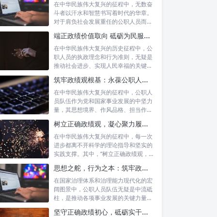
在中华民族伟大复兴的征程中，无数奋
斗者以汗水和智慧书写着时代的华章。
对于肩负社会发展重任的公职人员而
言，如何树...
端正政绩价值取向 砥砺为民服务初心：新时代公仆的责任与担当
在中华民族伟大复兴的历史征程中，公
职人员的执政理念和行为准则，无疑是
推动社会进步、实现人民幸福的关键所
在。时代...
筑牢政绩观根基：永葆公职人员本色的时代考量与实践路径
在中华民族伟大复兴的征程中，公职人
员队伍作为党和国家事业发展的中坚力
量，其思想境界、作风品格、担当作为
直接关系...
树立正确政绩观，凝心聚力履职尽责：新时代下的治理智慧与实践路径
在中华民族伟大复兴的征程中，每一次
进步都离不开科学的理论指导和坚实的
实践支撑。其中，“树立正确政绩观，凝
心聚力...
思想之舵，行为之本：筑牢政绩观根基，永葆公职人员本色
在国家治理体系和治理能力现代化的宏
阔图景中，公职人员队伍无疑是中流砥
柱，是推动各项事业发展的关键力量。
他们的一...
坚守正确政绩初心，砥砺实干担当精神：新时代高质量发展的核心引擎