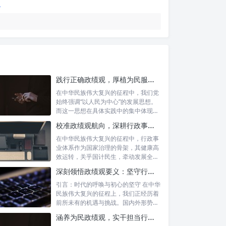
践行正确政绩观，厚植为民服务根基：迈向高质量发展的根本遵循
在中华民族伟大复兴的征程中，我们党
始终强调“以人民为中心”的发展思想。
而这一思想在具体实践中的集中体现，
便是要...
校准政绩观航向，深耕行政事业本职：新时代高质量发展的双重 imperative
在中华民族伟大复兴的征程中，行政事
业体系作为国家治理的骨架，其健康高
效运转，关乎国计民生，牵动发展全
局。而在这...
深刻领悟政绩观要义：坚守行政事业初心，绘就为民服务新篇章
引言：时代的呼唤与初心的坚守 在中华
民族伟大复兴的征程上，我们正经历着
前所未有的机遇与挑战。国内外形势复
杂多变...
涵养为民政绩观，实干担当行稳致远：新时代公仆的价值坐标与实践航向