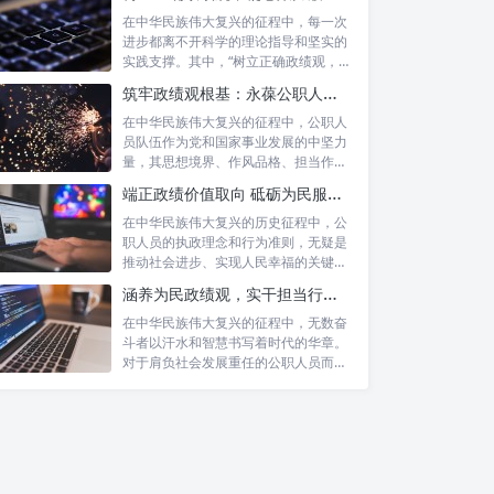
在中华民族伟大复兴的征程中，每一次
进步都离不开科学的理论指导和坚实的
实践支撑。其中，“树立正确政绩观，凝
心聚力...
筑牢政绩观根基：永葆公职人员本色的时代考量与实践路径
在中华民族伟大复兴的征程中，公职人
员队伍作为党和国家事业发展的中坚力
量，其思想境界、作风品格、担当作为
直接关系...
端正政绩价值取向 砥砺为民服务初心：新时代公仆的责任与担当
在中华民族伟大复兴的历史征程中，公
职人员的执政理念和行为准则，无疑是
推动社会进步、实现人民幸福的关键所
在。时代...
涵养为民政绩观，实干担当行稳致远：新时代公仆的价值坐标与实践航向
在中华民族伟大复兴的征程中，无数奋
斗者以汗水和智慧书写着时代的华章。
对于肩负社会发展重任的公职人员而
言，如何树...