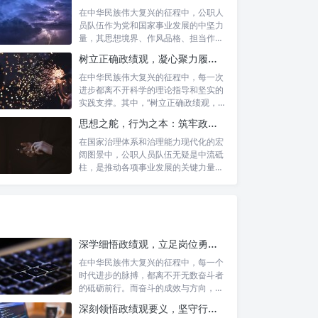
在中华民族伟大复兴的征程中，公职人
员队伍作为党和国家事业发展的中坚力
量，其思想境界、作风品格、担当作为
直接关系...
树立正确政绩观，凝心聚力履职尽责：新时代下的治理智慧与实践路径
在中华民族伟大复兴的征程中，每一次
进步都离不开科学的理论指导和坚实的
实践支撑。其中，“树立正确政绩观，凝
心聚力...
思想之舵，行为之本：筑牢政绩观根基，永葆公职人员本色
在国家治理体系和治理能力现代化的宏
阔图景中，公职人员队伍无疑是中流砥
柱，是推动各项事业发展的关键力量。
他们的一...
深学细悟政绩观，立足岗位勇争先：新时代奋斗者的思想指引与实践航标
在中华民族伟大复兴的征程中，每一个
时代进步的脉搏，都离不开无数奋斗者
的砥砺前行。而奋斗的成效与方向，又
深刻地依...
深刻领悟政绩观要义，坚守行政事业初心：新时代公仆的责任与担当