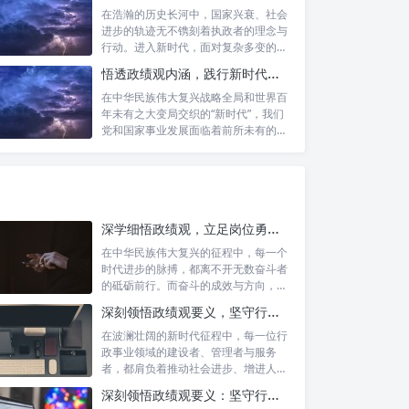
在浩瀚的历史长河中，国家兴衰、社会
进步的轨迹无不镌刻着执政者的理念与
行动。进入新时代，面对复杂多变的国
内外形势...
悟透政绩观内涵，践行新时代使命：书写高质量发展的时代答卷
在中华民族伟大复兴战略全局和世界百
年未有之大变局交织的“新时代”，我们
党和国家事业发展面临着前所未有的机
遇与挑...
深学细悟政绩观，立足岗位勇争先：新时代奋斗者的思想指引与实践航标
在中华民族伟大复兴的征程中，每一个
时代进步的脉搏，都离不开无数奋斗者
的砥砺前行。而奋斗的成效与方向，又
深刻地依...
深刻领悟政绩观要义，坚守行政事业初心：新时代公仆的责任与担当
在波澜壮阔的新时代征程中，每一位行
政事业领域的建设者、管理者与服务
者，都肩负着推动社会进步、增进人民
福祉的崇高...
深刻领悟政绩观要义：坚守行政事业初心，绘就为民服务新篇章