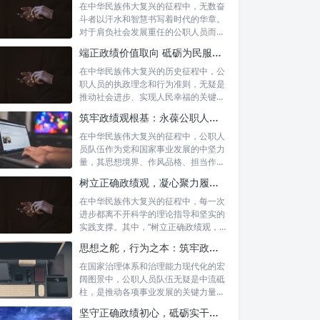
在中华民族伟大复兴的征程中，无数奋
斗者以汗水和智慧书写着时代的华章。
对于肩负社会发展重任的公职人员而
言，如何树...
端正政绩价值取向 砥砺为民服务初心：新时代公仆的责任与担当
在中华民族伟大复兴的历史征程中，公
职人员的执政理念和行为准则，无疑是
推动社会进步、实现人民幸福的关键所
在。时代...
筑牢政绩观根基：永葆公职人员本色的时代考量与实践路径
在中华民族伟大复兴的征程中，公职人
员队伍作为党和国家事业发展的中坚力
量，其思想境界、作风品格、担当作为
直接关系...
树立正确政绩观，凝心聚力履职尽责：新时代下的治理智慧与实践路径
在中华民族伟大复兴的征程中，每一次
进步都离不开科学的理论指导和坚实的
实践支撑。其中，“树立正确政绩观，凝
心聚力...
思想之舵，行为之本：筑牢政绩观根基，永葆公职人员本色
在国家治理体系和治理能力现代化的宏
阔图景中，公职人员队伍无疑是中流砥
柱，是推动各项事业发展的关键力量。
他们的一...
坚守正确政绩初心，砥砺实干担当精神：新时代高质量发展的核心引擎