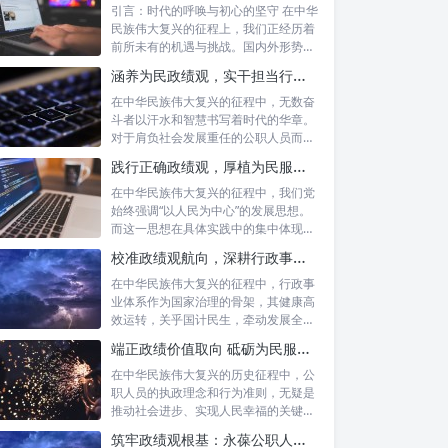
引言：时代的呼唤与初心的坚守 在中华
民族伟大复兴的征程上，我们正经历着
前所未有的机遇与挑战。国内外形势复
杂多变...
涵养为民政绩观，实干担当行稳致远：新时代公仆的价值坐标与实践航向
在中华民族伟大复兴的征程中，无数奋
斗者以汗水和智慧书写着时代的华章。
对于肩负社会发展重任的公职人员而
言，如何树...
践行正确政绩观，厚植为民服务根基：迈向高质量发展的根本遵循
在中华民族伟大复兴的征程中，我们党
始终强调“以人民为中心”的发展思想。
而这一思想在具体实践中的集中体现，
便是要...
校准政绩观航向，深耕行政事业本职：新时代高质量发展的双重 imperative
在中华民族伟大复兴的征程中，行政事
业体系作为国家治理的骨架，其健康高
效运转，关乎国计民生，牵动发展全
局。而在这...
端正政绩价值取向 砥砺为民服务初心：新时代公仆的责任与担当
在中华民族伟大复兴的历史征程中，公
职人员的执政理念和行为准则，无疑是
推动社会进步、实现人民幸福的关键所
在。时代...
筑牢政绩观根基：永葆公职人员本色的时代考量与实践路径