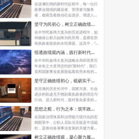
在波澜壮阔的新时代征程中，每一位行
政事业领域的建设者、管理者与服务
者，都肩负着推动社会进步、增进人民
福祉的崇高...
坚守为民初心，树立正确政绩观念：以人民为中心的治理之道
在中华民族伟大复兴的历史进程中，如
何确保公权力始终为民所用，是摆在所
有执政者面前的永恒课题。这其中，“坚
守为民...
悟透政绩观内涵，践行新时代使命：书写高质量发展的时代答卷
在中华民族伟大复兴战略全局和世界百
年未有之大变局交织的“新时代”，我们
党和国家事业发展面临着前所未有的机
遇与挑...
坚守正确政绩初心，砥砺实干担当精神：新时代高质量发展的核心引擎
在浩瀚的历史长河中，国家兴衰、社会
进步的轨迹无不镌刻着执政者的理念与
行动。进入新时代，面对复杂多变的国
内外形势...
思想之舵，行为之本：筑牢政绩观根基，永葆公职人员本色
在国家治理体系和治理能力现代化的宏
阔图景中，公职人员队伍无疑是中流砥
柱，是推动各项事业发展的关键力量。
他们的一...
树立正确政绩观，凝心聚力履职尽责：新时代下的治理智慧与实践路径