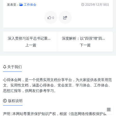
发表至：
工作体会
2025年12月18日
0
深刻领会，把握精髓：深入学习
深入贯彻习近平总书记重要指示精神 着力推动办公室工作：新时代提质增效的关键方略
深度解析：以“四强”增“四力”，提素质谱写高质量发展新篇章
的内涵与要求
上一篇
下一篇
感恩之心，激发动力：知恩图报
的民族情怀
关于我们
奋发图强，勇攀高峰：永不懈怠
的进取精神
心得体会网，是一个优秀实用文档分享平台，为大家提供各类常用范
锚定一流，追求卓越：建设社会
文、实用性文档，涵盖心得体会、党会发言、学习体会、工作体会、
主义现代化强国的宏伟目标
思想汇报等，供网友们参考学习。
版权说明
融会贯通，知行合一：将指示精
神转化为具体实践
声明 :本网站尊重并保护知识产权，根据《信息网络传播权保护条