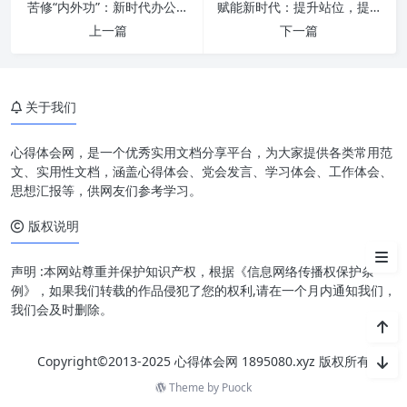
苦修内功：筑牢办公室工作的
苦修“内外功”：新时代办公室工作的“三服务”精进之道
赋能新时代：提升站位，提高水平，推进办公室工作再上新台阶的实践与思考
“压舱石”
上一篇
下一篇
锤炼外功：提升办公室工作的
“利器”
关于我们
融会贯通：以“内外兼修”支撑“三
服务”高效落实
心得体会网，是一个优秀实用文档分享平台，为大家提供各类常用范
新时代办公室工作的挑战与机遇
文、实用性文档，涵盖心得体会、党会发言、学习体会、工作体会、
思想汇报等，供网友们参考学习。
持续精进：办公室人成长之路
版权说明
结语
声明 :本网站尊重并保护知识产权，根据《信息网络传播权保护条
例》，如果我们转载的作品侵犯了您的权利,请在一个月内通知我们，
我们会及时删除。
Copyright©2013-2025 心得体会网 1895080.xyz 版权所有
Theme by
Puock