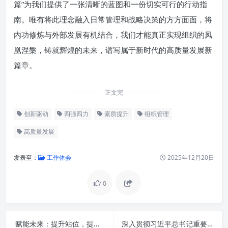
篇”为我们提供了一张清晰的蓝图和一份切实可行的行动指
南。唯有将此理念融入日常管理和战略决策的方方面面，将
内功修炼与外部发展有机结合，我们才能真正实现组织的凤
凰涅槃，铸就辉煌的未来，谱写属于新时代的高质量发展新
篇章。
正文完
创新驱动
四强四力
素质提升
组织管理
高质量发展
发表至：
工作体会
2025年12月20日
0
强基固本：组织凝聚力之基石
赋能未来：提升站位，提高水平，推进办公室工作再上新台阶的全面攻略
深入贯彻习近平总书记重要指示精神，全面提升办公室工作新境界