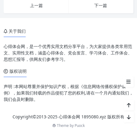
上一篇
下一篇
强技赋能：个体与团队发展之引
擎
强创引领：创新驱动发展之核心
关于我们
强文塑魂：文化软实力之彰显
心得体会网，是一个优秀实用文档分享平台，为大家提供各类常用范
增“四力”：驱动高质量发展的强
文、实用性文档，涵盖心得体会、党会发言、学习体会、工作体会、
大引擎
思想汇报等，供网友们参考学习。
版权说明
提素质谱新篇：迈向卓越的永恒
征程
声明 :本网站尊重并保护知识产权，根据《信息网络传播权保护条
例》，如果我们转载的作品侵犯了您的权利,请在一个月内通知我们，
我们会及时删除。
Copyright©2013-2025 心得体会网 1895080.xyz 版权所有
Theme by
Puock