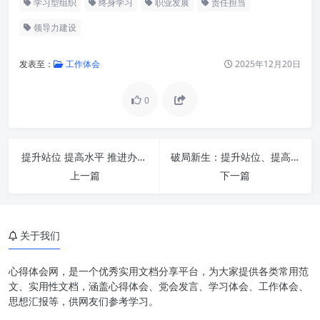
学习型组织
终身学习
职业发展
责任担当
领导力建设
发表至：
工作体会
2025年12月20日
0
以学促干：知识转化为行动的引
提升站位 提高水平 推进办公室工作再上新台阶——新时代办公室的战略进阶之路
破局新生：提升站位、提高水平，推进办公室工作再上新台阶的策略与实践
擎
上一篇
下一篇
担当作为：责任与行动的交响曲
学习与行动的辩证统一：双螺旋
关于我们
赋能成长
如何践行“以学促干 担当作为”？
心得体会网，是一个优秀实用文档分享平台，为大家提供各类常用范
文、实用性文档，涵盖心得体会、党会发言、学习体会、工作体会、
挑战与机遇：新时代背景下的深
思想汇报等，供网友们参考学习。
远意义