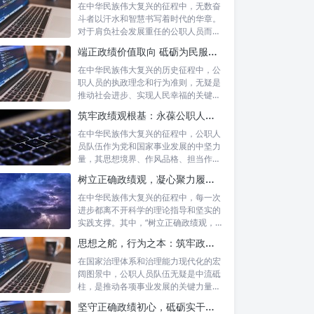
在中华民族伟大复兴的征程中，无数奋
斗者以汗水和智慧书写着时代的华章。
对于肩负社会发展重任的公职人员而
言，如何树...
端正政绩价值取向 砥砺为民服务初心：新时代公仆的责任与担当
在中华民族伟大复兴的历史征程中，公
职人员的执政理念和行为准则，无疑是
推动社会进步、实现人民幸福的关键所
在。时代...
筑牢政绩观根基：永葆公职人员本色的时代考量与实践路径
在中华民族伟大复兴的征程中，公职人
员队伍作为党和国家事业发展的中坚力
量，其思想境界、作风品格、担当作为
直接关系...
树立正确政绩观，凝心聚力履职尽责：新时代下的治理智慧与实践路径
在中华民族伟大复兴的征程中，每一次
进步都离不开科学的理论指导和坚实的
实践支撑。其中，“树立正确政绩观，凝
心聚力...
思想之舵，行为之本：筑牢政绩观根基，永葆公职人员本色
在国家治理体系和治理能力现代化的宏
阔图景中，公职人员队伍无疑是中流砥
柱，是推动各项事业发展的关键力量。
他们的一...
坚守正确政绩初心，砥砺实干担当精神：新时代高质量发展的核心引擎