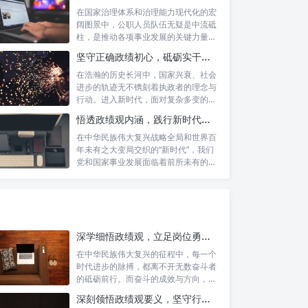
在国家治理体系和治理能力现代化的宏
阔图景中，公职人员队伍无疑是中流砥
柱，是推动各项事业发展的关键力量。
他们的一...
坚守正确政绩初心，砥砺实干担当精神：新时代高质量发展的核心引擎
在浩瀚的历史长河中，国家兴衰、社会
进步的轨迹无不镌刻着执政者的理念与
行动。进入新时代，面对复杂多变的国
内外形势...
悟透政绩观内涵，践行新时代使命：书写高质量发展的时代答卷
在中华民族伟大复兴战略全局和世界百
年未有之大变局交织的“新时代”，我们
党和国家事业发展面临着前所未有的机
遇与挑...
深学细悟政绩观，立足岗位勇争先：新时代奋斗者的思想指引与实践航标
在中华民族伟大复兴的征程中，每一个
时代进步的脉搏，都离不开无数奋斗者
的砥砺前行。而奋斗的成效与方向，又
深刻地依...
深刻领悟政绩观要义，坚守行政事业初心：新时代公仆的责任与担当