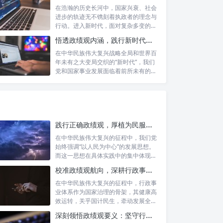
在浩瀚的历史长河中，国家兴衰、社会
进步的轨迹无不镌刻着执政者的理念与
行动。进入新时代，面对复杂多变的国
内外形势...
悟透政绩观内涵，践行新时代使命：书写高质量发展的时代答卷
在中华民族伟大复兴战略全局和世界百
年未有之大变局交织的“新时代”，我们
党和国家事业发展面临着前所未有的机
遇与挑...
践行正确政绩观，厚植为民服务根基：迈向高质量发展的根本遵循
在中华民族伟大复兴的征程中，我们党
始终强调“以人民为中心”的发展思想。
而这一思想在具体实践中的集中体现，
便是要...
校准政绩观航向，深耕行政事业本职：新时代高质量发展的双重 imperative
在中华民族伟大复兴的征程中，行政事
业体系作为国家治理的骨架，其健康高
效运转，关乎国计民生，牵动发展全
局。而在这...
深刻领悟政绩观要义：坚守行政事业初心，绘就为民服务新篇章