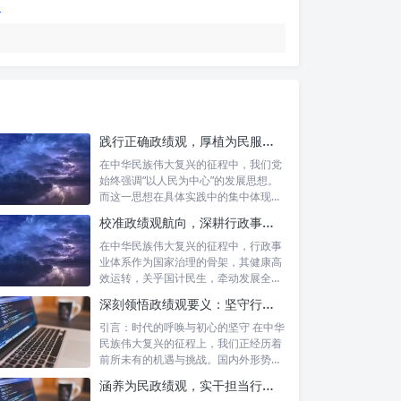
践行正确政绩观，厚植为民服务根基：迈向高质量发展的根本遵循
在中华民族伟大复兴的征程中，我们党
始终强调“以人民为中心”的发展思想。
而这一思想在具体实践中的集中体现，
便是要...
校准政绩观航向，深耕行政事业本职：新时代高质量发展的双重 imperative
在中华民族伟大复兴的征程中，行政事
业体系作为国家治理的骨架，其健康高
效运转，关乎国计民生，牵动发展全
局。而在这...
深刻领悟政绩观要义：坚守行政事业初心，绘就为民服务新篇章
引言：时代的呼唤与初心的坚守 在中华
民族伟大复兴的征程上，我们正经历着
前所未有的机遇与挑战。国内外形势复
杂多变...
涵养为民政绩观，实干担当行稳致远：新时代公仆的价值坐标与实践航向