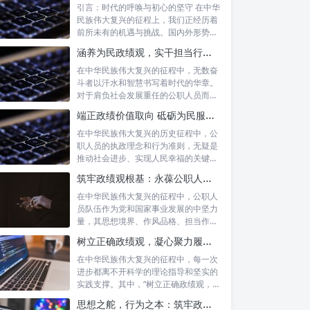
引言：时代的呼唤与初心的坚守 在中华
民族伟大复兴的征程上，我们正经历着
前所未有的机遇与挑战。国内外形势复
杂多变...
涵养为民政绩观，实干担当行稳致远：新时代公仆的价值坐标与实践航向
在中华民族伟大复兴的征程中，无数奋
斗者以汗水和智慧书写着时代的华章。
对于肩负社会发展重任的公职人员而
言，如何树...
端正政绩价值取向 砥砺为民服务初心：新时代公仆的责任与担当
在中华民族伟大复兴的历史征程中，公
职人员的执政理念和行为准则，无疑是
推动社会进步、实现人民幸福的关键所
在。时代...
筑牢政绩观根基：永葆公职人员本色的时代考量与实践路径
在中华民族伟大复兴的征程中，公职人
员队伍作为党和国家事业发展的中坚力
量，其思想境界、作风品格、担当作为
直接关系...
树立正确政绩观，凝心聚力履职尽责：新时代下的治理智慧与实践路径
在中华民族伟大复兴的征程中，每一次
进步都离不开科学的理论指导和坚实的
实践支撑。其中，“树立正确政绩观，凝
心聚力...
思想之舵，行为之本：筑牢政绩观根基，永葆公职人员本色