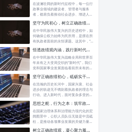
在波澜壮阔的新时代征程中，每一位行
政事业领域的建设者、管理者与服务
者，都肩负着推动社会进步、增进人民
福祉的崇高...
坚守为民初心，树立正确政绩观念：以人民为中心的治理之道
在中华民族伟大复兴的历史进程中，如
何确保公权力始终为民所用，是摆在所
有执政者面前的永恒课题。这其中，“坚
守为民...
悟透政绩观内涵，践行新时代使命：书写高质量发展的时代答卷
在中华民族伟大复兴战略全局和世界百
年未有之大变局交织的“新时代”，我们
党和国家事业发展面临着前所未有的机
遇与挑...
坚守正确政绩初心，砥砺实干担当精神：新时代高质量发展的核心引擎
在浩瀚的历史长河中，国家兴衰、社会
进步的轨迹无不镌刻着执政者的理念与
行动。进入新时代，面对复杂多变的国
内外形势...
思想之舵，行为之本：筑牢政绩观根基，永葆公职人员本色
在国家治理体系和治理能力现代化的宏
阔图景中，公职人员队伍无疑是中流砥
柱，是推动各项事业发展的关键力量。
他们的一...
树立正确政绩观，凝心聚力履职尽责：新时代下的治理智慧与实践路径