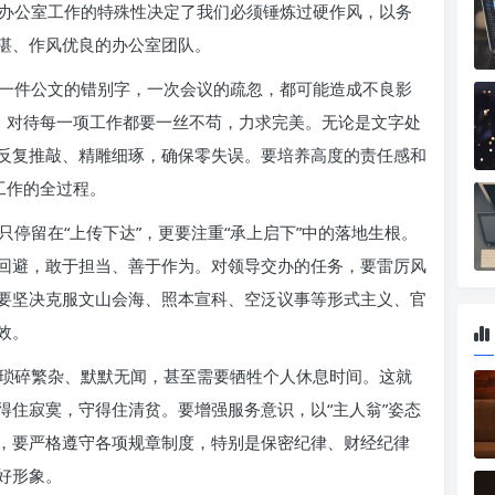
办公室工作的特殊性决定了我们必须锤炼过硬作风，以务
湛、作风优良的办公室团队。
一件公文的错别字，一次会议的疏忽，都可能造成不良影
夫，对待每一项工作都要一丝不苟，力求完美。无论是文字处
反复推敲、精雕细琢，确保零失误。要培养高度的责任感和
工作的全过程。
停留在“上传下达”，更要注重“承上启下”中的落地生根。
回避，敢于担当、善于作为。对领导交办的任务，要雷厉风
要坚决克服文山会海、照本宣科、空泛议事等形式主义、官
效。
琐碎繁杂、默默无闻，甚至需要牺牲个人休息时间。这就
得住寂寞，守得住清贫。要增强服务意识，以“主人翁”姿态
，要严格遵守各项规章制度，特别是保密纪律、财经纪律
好形象。