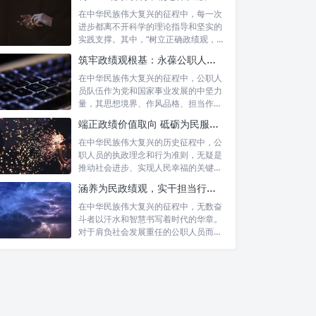
在中华民族伟大复兴的征程中，每一次
进步都离不开科学的理论指导和坚实的
实践支撑。其中，“树立正确政绩观，凝
心聚力...
筑牢政绩观根基：永葆公职人员本色的时代考量与实践路径
在中华民族伟大复兴的征程中，公职人
员队伍作为党和国家事业发展的中坚力
量，其思想境界、作风品格、担当作为
直接关系...
端正政绩价值取向 砥砺为民服务初心：新时代公仆的责任与担当
在中华民族伟大复兴的历史征程中，公
职人员的执政理念和行为准则，无疑是
推动社会进步、实现人民幸福的关键所
在。时代...
涵养为民政绩观，实干担当行稳致远：新时代公仆的价值坐标与实践航向
在中华民族伟大复兴的征程中，无数奋
斗者以汗水和智慧书写着时代的华章。
对于肩负社会发展重任的公职人员而
言，如何树...