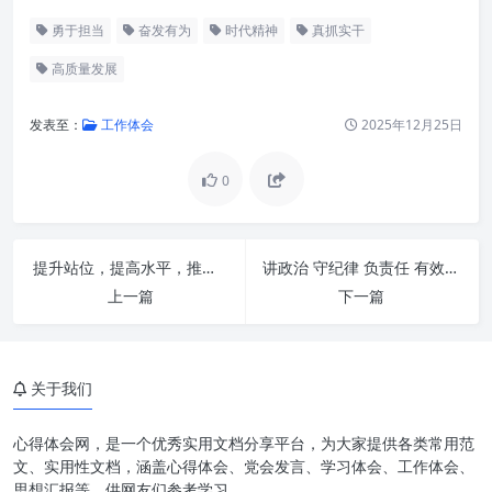
勇于担当
奋发有为
时代精神
真抓实干
高质量发展
发表至：
工作体会
2025年12月25日
0
提升站位，提高水平，推进办公室工作再上新台阶：新时代办公室的战略升级之路
讲政治 守纪律 负责任 有效率：新时代组织与个人崛起的金科玉律
上一篇
下一篇
真抓实干：夯实发展之基
关于我们
勇于担当：擎起发展之责
心得体会网，是一个优秀实用文档分享平台，为大家提供各类常用范
奋发有为：激发发展之能
文、实用性文档，涵盖心得体会、党会发言、学习体会、工作体会、
思想汇报等，供网友们参考学习。