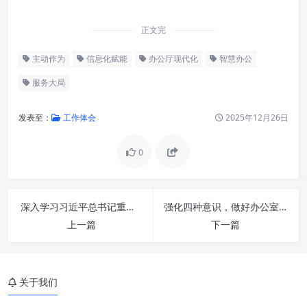
正文完
主动作为
信息化赋能
办公厅现代化
智慧办公
服务大局
发表至：
工作体会
2025年12月26日
0
办公厅工作的时代使命：从“响
深入学习习近平总书记重要指示精神：新时代的感恩奋进与一流标准
强化四种意识，做好办公室工作：成就卓越职场的基石
应者”到“驱动者”
上一篇
下一篇
信息化赋能的核心理念：提升效
能与决策支撑
关于我们
“主动作为”的数字化路径：预
见、预判与先行