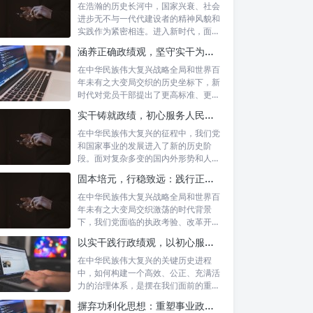
在浩瀚的历史长河中，国家兴衰、社会
进步无不与一代代建设者的精神风貌和
实践作为紧密相连。进入新时代，面对
复杂多变...
涵养正确政绩观，坚守实干为民情怀：新时代党员干部的责任与担当
在中华民族伟大复兴战略全局和世界百
年未有之大变局交织的历史坐标下，新
时代对党员干部提出了更高标准、更严
要求。如...
实干铸就政绩，初心服务人民：新时代干部担当作为的实践指南
在中华民族伟大复兴的征程中，我们党
和国家事业的发展进入了新的历史阶
段。面对复杂多变的国内外形势和人民
日益增长的...
固本培元，行稳致远：践行正确政绩理念，永葆务实清廉作风的时代命题
在中华民族伟大复兴战略全局和世界百
年未有之大变局交织激荡的时代背景
下，我们党面临的执政考验、改革开放
考验、市场...
以实干践行政绩观，以初心服务群众：新时代治理的灯塔与指南
在中华民族伟大复兴的关键历史进程
中，如何构建一个高效、公正、充满活
力的治理体系，是摆在我们面前的重要
课题。新时...
摒弃功利化思想：重塑事业政绩观，驱动社会高质量发展