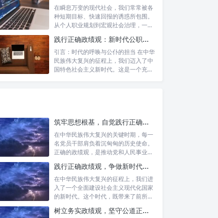
在瞬息万变的现代社会，我们常常被各
种短期目标、快速回报的诱惑所包围。
从个人职业规划到宏观社会治理，一种
名为“功...
践行正确政绩观：新时代公职人员的使命与担当
引言：时代的呼唤与公仆的担当 在中华
民族伟大复兴的征程上，我们迈入了中
国特色社会主义新时代。这是一个充满
机遇与...
筑牢思想根基，自觉践行正确政绩观：新时代党员干部的价值指引
在中华民族伟大复兴的关键时期，每一
名党员干部肩负着沉甸甸的历史使命。
正确的政绩观，是推动党和人民事业发
展的根本...
践行正确政绩观，争做新时代合格公职人员：新征程的使命与担当
在中华民族伟大复兴的征程上，我们进
入了一个全面建设社会主义现代化国家
的新时代。这个时代，既带来了前所未
有的发展...
树立务实政绩观，坚守公道正派底线：新时代领导干部高质量发展指南