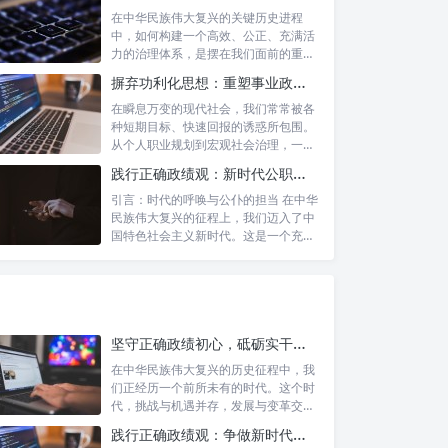
在中华民族伟大复兴的关键历史进程
中，如何构建一个高效、公正、充满活
力的治理体系，是摆在我们面前的重要
课题。新时...
摒弃功利化思想：重塑事业政绩观，驱动社会高质量发展
在瞬息万变的现代社会，我们常常被各
种短期目标、快速回报的诱惑所包围。
从个人职业规划到宏观社会治理，一种
名为“功...
践行正确政绩观：新时代公职人员的使命与担当
引言：时代的呼唤与公仆的担当 在中华
民族伟大复兴的征程上，我们迈入了中
国特色社会主义新时代。这是一个充满
机遇与...
坚守正确政绩初心，砥砺实干担当精神：锚定新时代高质量发展的精神坐标
在中华民族伟大复兴的历史征程中，我
们正经历一个前所未有的时代。这个时
代，挑战与机遇并存，发展与变革交
织。面对复...
践行正确政绩观：争做新时代合格公职人员的根本遵循与行动自觉