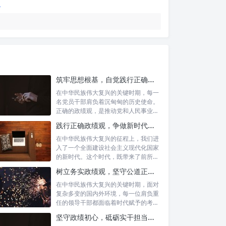
筑牢思想根基，自觉践行正确政绩观：新时代党员干部的价值指引
在中华民族伟大复兴的关键时期，每一
名党员干部肩负着沉甸甸的历史使命。
正确的政绩观，是推动党和人民事业发
展的根本...
践行正确政绩观，争做新时代合格公职人员：新征程的使命与担当
在中华民族伟大复兴的征程上，我们进
入了一个全面建设社会主义现代化国家
的新时代。这个时代，既带来了前所未
有的发展...
树立务实政绩观，坚守公道正派底线：新时代领导干部高质量发展指南
在中华民族伟大复兴的关键时期，面对
复杂多变的国内外环境，每一位肩负重
任的领导干部都面临着时代赋予的考验
与挑战。...
坚守政绩初心，砥砺实干担当：新时代高质量发展的精神坐标