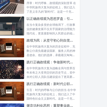
序章：时代呼唤，政绩观的深刻变革 在
中华民族伟大复兴的征程上，我们迈入
了意义非凡的“新时代”。这是一个充满
机遇...
以正确政绩观为思想罗盘：引领行政事业高质量发展新征程
在当今复杂多变的全球格局下，行政事
业的健康发展不仅关乎国家的治理能力
现代化，更直接影响到人民群众的福祉
和社会的...
政绩为民：从坚守初心到自觉树立正确政绩观的实践之路
在中华民族伟大复兴的历史征程中，无
数公仆肩负着建设国家、服务人民的神
圣使命。他们的选择，承载着沉甸甸的
责任，也...
践行正确政绩观：争做新时代合格公职人员的根本遵循与实践路径
在中华民族伟大复兴战略全局与世界百
年未有之大变局交织的历史节点，党中
央对公职人员队伍建设提出了更高要
求。其中，...
践行正确政绩观：新时代公职人员的使命与担当
引言：时代的呼唤与公仆的担当 在中华
民族伟大复兴的征程上，我们迈入了中
国特色社会主义新时代。这是一个充满
机遇与...
摒弃功利化思想：重塑事业政绩观，驱动社会高质量发展