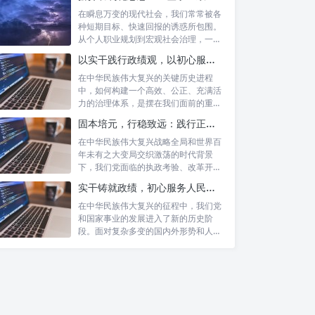
在瞬息万变的现代社会，我们常常被各
种短期目标、快速回报的诱惑所包围。
从个人职业规划到宏观社会治理，一种
名为“功...
以实干践行政绩观，以初心服务群众：新时代治理的灯塔与指南
在中华民族伟大复兴的关键历史进程
中，如何构建一个高效、公正、充满活
力的治理体系，是摆在我们面前的重要
课题。新时...
固本培元，行稳致远：践行正确政绩理念，永葆务实清廉作风的时代命题
在中华民族伟大复兴战略全局和世界百
年未有之大变局交织激荡的时代背景
下，我们党面临的执政考验、改革开放
考验、市场...
实干铸就政绩，初心服务人民：新时代干部担当作为的实践指南
在中华民族伟大复兴的征程中，我们党
和国家事业的发展进入了新的历史阶
段。面对复杂多变的国内外形势和人民
日益增长的...