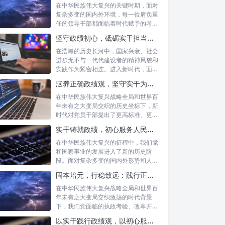
在中华民族伟大复兴的关键时期，面对
复杂多变的国内外环境，每一位肩负重
任的领导干部都面临着时代赋予的考验
与挑战。...
坚守政绩初心，砥砺实干担当：新时代高质量发展的精神坐标
在浩瀚的历史长河中，国家兴衰、社会
进步无不与一代代建设者的精神风貌和
实践作为紧密相连。进入新时代，面对
复杂多变...
涵养正确政绩观，坚守实干为民情怀：新时代党员干部的责任与担当
在中华民族伟大复兴战略全局和世界百
年未有之大变局交织的历史坐标下，新
时代对党员干部提出了更高标准、更严
要求。如...
实干铸就政绩，初心服务人民：新时代干部担当作为的实践指南
在中华民族伟大复兴的征程中，我们党
和国家事业的发展进入了新的历史阶
段。面对复杂多变的国内外形势和人民
日益增长的...
固本培元，行稳致远：践行正确政绩理念，永葆务实清廉作风的时代命题
在中华民族伟大复兴战略全局和世界百
年未有之大变局交织激荡的时代背景
下，我们党面临的执政考验、改革开放
考验、市场...
以实干践行政绩观，以初心服务群众：新时代治理的灯塔与指南