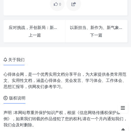
0
“ 以学 ” 是“促干”之基石：深度学
习，厚积薄发
应对挑战，开创新局：新时代办公室工作如何紧紧扭住“三根针”？
以新担当、新作为、新气象：全面提升“三服务”工作能力的时代强音
“ 促干 ” 是“以学”之价值体现：学
上一篇
下一篇
以致用，知行合一
“ 担当 ” 是“作为”之前提：肩负责
任，勇于亮剑
关于我们
“ 作为 ” 是“担当”之落实：付诸行
动，创造价值
心得体会网，是一个优秀实用文档分享平台，为大家提供各类常用范
文、实用性文档，涵盖心得体会、党会发言、学习体会、工作体会、
融合与升华：构建“以学促干、
思想汇报等，供网友们参考学习。
担当作为”的良性循环
版权说明
结语
声明 :本网站尊重并保护知识产权，根据《信息网络传播权保护条
例》，如果我们转载的作品侵犯了您的权利,请在一个月内通知我们，
我们会及时删除。