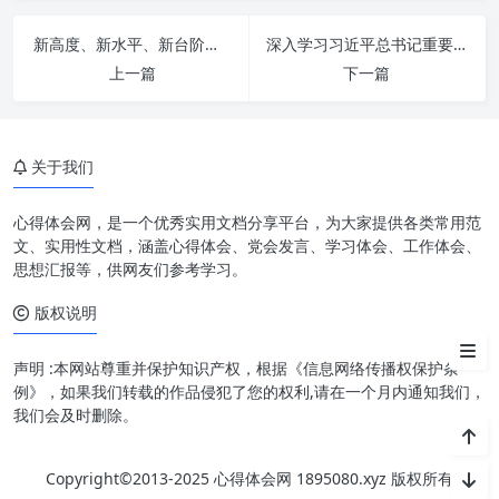
新高度、新水平、新台阶：办公室工作升级战略深度解读
深入学习习近平总书记重要指示精神：以感恩之心，奋进一流标准，书写时代华章
上一篇
下一篇
政治思想：指引航向的罗盘与精
关于我们
神支柱
实干担当：责任落地生根的基石
心得体会网，是一个优秀实用文档分享平台，为大家提供各类常用范
文、实用性文档，涵盖心得体会、党会发言、学习体会、工作体会、
重效率：高质量发展的加速器
思想汇报等，供网友们参考学习。
版权说明
三者融合：构建新时代工作新范
式
声明 :本网站尊重并保护知识产权，根据《信息网络传播权保护条
例》，如果我们转载的作品侵犯了您的权利,请在一个月内通知我们，
我们会及时删除。
Copyright©2013-2025 心得体会网 1895080.xyz 版权所有