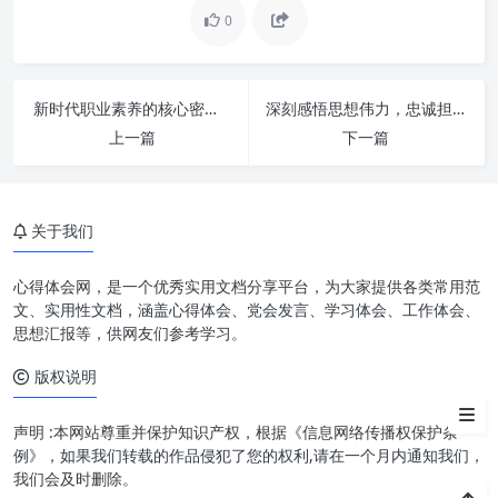
0
新时代职业素养的核心密码：深度解读“讲政治 守纪律 负责任 有效率”
深刻感悟思想伟力，忠诚担当勇毅前行：新时代奋斗者的精神航标
苦修“内功”：筑牢新时代办公室
上一篇
下一篇
工作的精神基石与能力内核
勤练“外功”：打造新时代办公室
工作的高效引擎与实践利器
关于我们
做好“三服务”：践行新时代办公
室工作的核心价值与时代使命
心得体会网，是一个优秀实用文档分享平台，为大家提供各类常用范
文、实用性文档，涵盖心得体会、党会发言、学习体会、工作体会、
新时代背景下的办公室工作：持
思想汇报等，供网友们参考学习。
续进化的动力与方向
版权说明
结语：以苦修之姿，铸服务之魂
声明 :本网站尊重并保护知识产权，根据《信息网络传播权保护条
例》，如果我们转载的作品侵犯了您的权利,请在一个月内通知我们，
我们会及时删除。