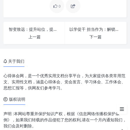
0
真抓实干：从空谈到实践的跨越
智变致远：提升站位，提高水平，推进办公室工作再上新台阶的实践方略
以学促干 担当作为：解锁新时代背景下的成长密码与行动指南
上一篇
下一篇
勇担当：责任与担当的时代呼唤
奋发有为：激发内生动力，追求
卓越
关于我们
促发展：以人为本，实现可持续
增长
心得体会网，是一个优秀实用文档分享平台，为大家提供各类常用范
文、实用性文档，涵盖心得体会、党会发言、学习体会、工作体会、
在个人、组织及社会层面践行这
思想汇报等，供网友们参考学习。
一理念
版权说明
结语
声明 :本网站尊重并保护知识产权，根据《信息网络传播权保护条
例》，如果我们转载的作品侵犯了您的权利,请在一个月内通知我们，
我们会及时删除。