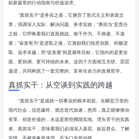
崭新篇章的行动指南与价值追求。
“真抓实干”是务实之基，它摒弃了形式主义和表面文
章，强调深入实际、解决问题、务求实效；“勇担当”是责任
之核，它呼唤着我们直面挑战、敢于作为、不推诿、不逃
避；“奋发有为”是进取之魂，它激励我们锐意创新、积极进
取、追求卓越；而“促发展”则是最终目标，它指向的是更全
面、更协调、更可持续的未来。这四个方面相互关联、层层
递进，共同构筑了一套完整的、富有生命力的发展哲学。
真抓实干：从空谈到实践的跨越
“真抓实干”是成就一切事业的根本前提。在瞬息万变的
现代社会，信息爆炸、观念迭代加速，然而，真正能够推动
变革、创造价值的，永远是那些脚踏实地、埋头苦干的实践
者。真抓实干，意味着我们必须深入基层、贴近群众、了解
实情，不被表象所迷惑，不为口号所动摇。