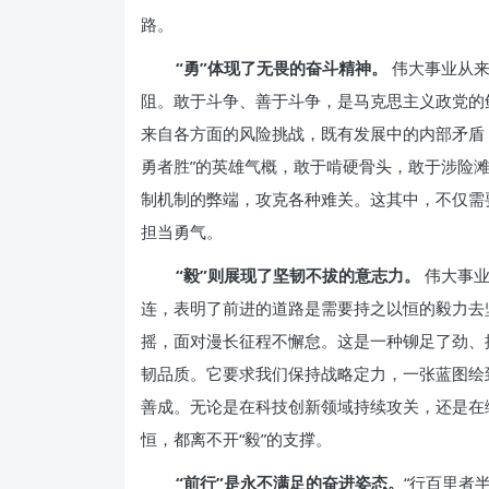
路。
“勇”体现了无畏的奋斗精神。
伟大事业从来
阻。敢于斗争、善于斗争，是马克思主义政党的
来自各方面的风险挑战，既有发展中的内部矛盾
勇者胜”的英雄气概，敢于啃硬骨头，敢于涉险
制机制的弊端，攻克各种难关。这其中，不仅需
担当勇气。
“毅”则展现了坚韧不拔的意志力。
伟大事业
连，表明了前进的道路是需要持之以恒的毅力去
摇，面对漫长征程不懈怠。这是一种铆足了劲、
韧品质。它要求我们保持战略定力，一张蓝图绘
善成。无论是在科技创新领域持续攻关，还是在
恒，都离不开“毅”的支撑。
“前行”是永不满足的奋进姿态。
“行百里者