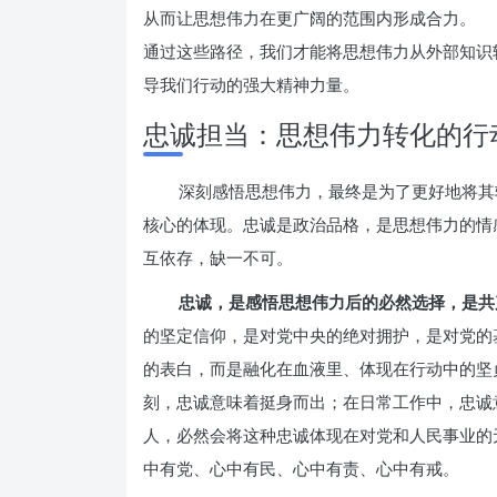
从而让思想伟力在更广阔的范围内形成合力。
通过这些路径，我们才能将思想伟力从外部知识
导我们行动的强大精神力量。
忠诚担当：思想伟力转化的行
深刻感悟思想伟力，最终是为了更好地将其
核心的体现。忠诚是政治品格，是思想伟力的情
互依存，缺一不可。
忠诚，是感悟思想伟力后的必然选择，是共
的坚定信仰，是对党中央的绝对拥护，是对党的
的表白，而是融化在血液里、体现在行动中的坚
刻，忠诚意味着挺身而出；在日常工作中，忠诚
人，必然会将这种忠诚体现在对党和人民事业的
中有党、心中有民、心中有责、心中有戒。