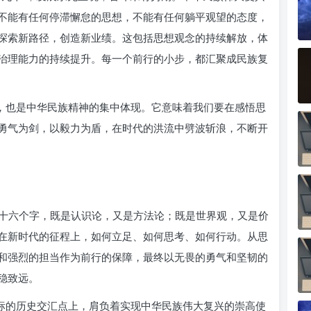
不能有任何停滞懈怠的思想，不能有任何躺平观望的态度，
探索新路径，创造新业绩。这包括思想观念的持续解放，体
治理能力的持续提升。每一个前行的小步，都汇聚成民族复
求，也是中华民族精神的集中体现。它意味着我们要在感悟思
勇气为剑，以毅力为盾，在时代的洪流中劈波斩浪，不断开
这十六个字，既是认识论，又是方法论；既是世界观，又是价
在新时代的征程上，如何立足、如何思考、如何行动。从思
和强烈的担当作为前行的保障，最终以无畏的勇气和坚韧的
稳致远。
目标的历史交汇点上，肩负着实现中华民族伟大复兴的崇高使