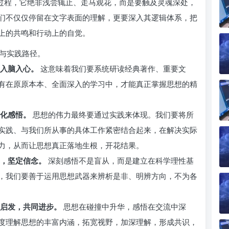
的过程，它绝非浅尝辄止、走马观花，而是要触及灵魂深处，
们不仅仅停留在文字表面的理解，更要深入其逻辑体系，把
上的共鸣和行动上的自觉。
与实践路径。
入脑入心。
这意味着我们要系统研读经典著作、重要文
有在原原本本、全面深入的学习中，才能真正掌握思想的精
化感悟。
思想的伟力最终要通过实践来体现。我们要将所
实践、与我们所从事的具体工作紧密结合起来，在解决实际
力，从而让思想真正落地生根，开花结果。
，坚定信念。
深刻感悟不是盲从，而是建立在科学理性基
，我们要善于运用思想武器来辨析是非、明辨方向，不为各
启发，共同进步。
思想在碰撞中升华，感悟在交流中深
度理解思想的丰富内涵，拓宽视野，加深理解，形成共识，