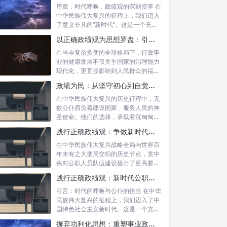
序章：时代呼唤，政绩观的深刻变革 在
中华民族伟大复兴的征程上，我们迈入
了意义非凡的“新时代”。这是一个充满
机遇...
以正确政绩观为思想罗盘：引领行政事业高质量发展新征程
在当今复杂多变的全球格局下，行政事
业的健康发展不仅关乎国家的治理能力
现代化，更直接影响到人民群众的福祉
和社会的...
政绩为民：从坚守初心到自觉树立正确政绩观的实践之路
在中华民族伟大复兴的历史征程中，无
数公仆肩负着建设国家、服务人民的神
圣使命。他们的选择，承载着沉甸甸的
责任，也...
践行正确政绩观：争做新时代合格公职人员的根本遵循与实践路径
在中华民族伟大复兴战略全局与世界百
年未有之大变局交织的历史节点，党中
央对公职人员队伍建设提出了更高要
求。其中，...
践行正确政绩观：新时代公职人员的使命与担当
引言：时代的呼唤与公仆的担当 在中华
民族伟大复兴的征程上，我们迈入了中
国特色社会主义新时代。这是一个充满
机遇与...
摒弃功利化思想：重塑事业政绩观，驱动社会高质量发展