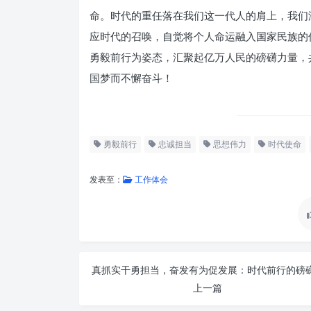
命。时代的重任落在我们这一代人的肩上，我们
应时代的召唤，自觉将个人命运融入国家民族的
勇毅前行为姿态，汇聚起亿万人民的磅礴力量，
国梦而不懈奋斗！
勇毅前行
忠诚担当
思想伟力
时代使命
发表至：
工作体会
上一篇