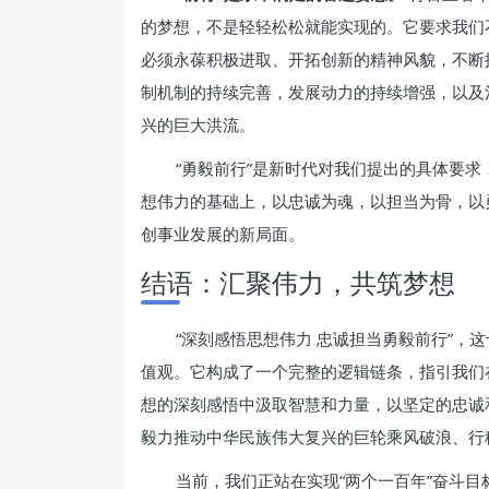
的梦想，不是轻轻松松就能实现的。它要求我们
必须永葆积极进取、开拓创新的精神风貌，不断
制机制的持续完善，发展动力的持续增强，以及
兴的巨大洪流。
“勇毅前行”是新时代对我们提出的具体要
想伟力的基础上，以忠诚为魂，以担当为骨，以
创事业发展的新局面。
结语：汇聚伟力，共筑梦想
“深刻感悟思想伟力 忠诚担当勇毅前行”，
值观。它构成了一个完整的逻辑链条，指引我们
想的深刻感悟中汲取智慧和力量，以坚定的忠诚
毅力推动中华民族伟大复兴的巨轮乘风破浪、行
当前，我们正站在实现“两个一百年”奋斗