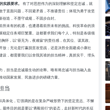
的实践要求。
有了对思想伟力的深刻理解和坚定忠诚，就
敢于直面问题，不回避矛盾，不推诿责任；体现为勇于攻坚
新创造，不墨守成规，不固步自封。
前所未有的机遇，也遭遇着前所未有的挑战。科技革命的浪
展稳定任务艰巨繁重。这都要求我们每个人，特别是各级领
的胸怀，以“昼无为，夜难寐”的责任感，在其位、谋其政、
开放；无论是打赢脱贫攻坚战，还是决胜全面建成小康社
建设，都需要我们以舍我其谁的担当精神，真抓实干、埋头
力，担当是忠诚最生动的诠释。唯有将忠诚与担当融入血
推动国家发展、民族进步的磅礴力量。
担当
华和具体化，它强调的是在复杂严峻形势下的坚定意志、不懈
，最终目的就是要以“勇毅前行”的姿态，走好新时代的长征