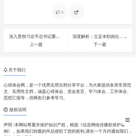
0
“以学促干”：知识转化为实践的
桥梁
“担当作为”：使命必达的责任与
深入贯彻习近平总书记重要指示精神 着力推动办公室工作迈向新高度
深度解析：立足本职岗位，践行使命担当的职业智慧与人生格局
行动
上一篇
下一篇
学与干的交融：驱动力与内生循
环
个人篇：如何践行“以学促干 担
关于我们
当作为”
心得体会网，是一个优秀实用文档分享平台，为大家提供各类常用范
组织篇：如何构建“以学促干 担
文、实用性文档，涵盖心得体会、党会发言、学习体会、工作体会、
当作为”的文化
思想汇报等，供网友们参考学习。
挑战与应对：从障碍到机遇
版权说明
结语：共创美好未来的不竭动力
声明 :本网站尊重并保护知识产权，根据《信息网络传播权保护条
例》，如果我们转载的作品侵犯了您的权利,请在一个月内通知我们，