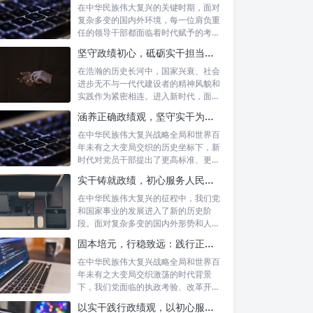
在中华民族伟大复兴的关键时期，面对
复杂多变的国内外环境，每一位肩负重
任的领导干部都面临着时代赋予的考验
与挑战。...
坚守政绩初心，砥砺实干担当：新时代高质量发展的精神坐标
在浩瀚的历史长河中，国家兴衰、社会
进步无不与一代代建设者的精神风貌和
实践作为紧密相连。进入新时代，面对
复杂多变...
涵养正确政绩观，坚守实干为民情怀：新时代党员干部的责任与担当
在中华民族伟大复兴战略全局和世界百
年未有之大变局交织的历史坐标下，新
时代对党员干部提出了更高标准、更严
要求。如...
实干铸就政绩，初心服务人民：新时代干部担当作为的实践指南
在中华民族伟大复兴的征程中，我们党
和国家事业的发展进入了新的历史阶
段。面对复杂多变的国内外形势和人民
日益增长的...
固本培元，行稳致远：践行正确政绩理念，永葆务实清廉作风的时代命题
在中华民族伟大复兴战略全局和世界百
年未有之大变局交织激荡的时代背景
下，我们党面临的执政考验、改革开放
考验、市场...
以实干践行政绩观，以初心服务群众：新时代治理的灯塔与指南