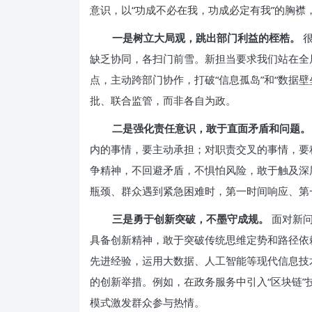
意识，以“功成不必在我，功成必定有我”的胸襟
一是树立大局观，跳出部门利益的桎梏。
很
缺乏协同，各扫门前雪。新担当要求我们站在全
点，主动跨部门协作，打破“信息孤岛”和“数据
批、联合监管，而非各自为政。
二是强化责任意识，敢于直面矛盾和问题。
内的事情，要主动承担；对职责交叉的事情，要
争精神，不回避矛盾，不惧怕风险，敢于触及深
瓶颈、群众遇到紧急困难时，第一时间响应、第
三是勇于创新突破，不墨守成规。
面对新问
具备创新精神，敢于突破传统思维定势和路径依
先进经验，运用大数据、人工智能等现代信息技
的创新举措。例如，在政务服务中引入“区块链”
模式激发群众参与热情。