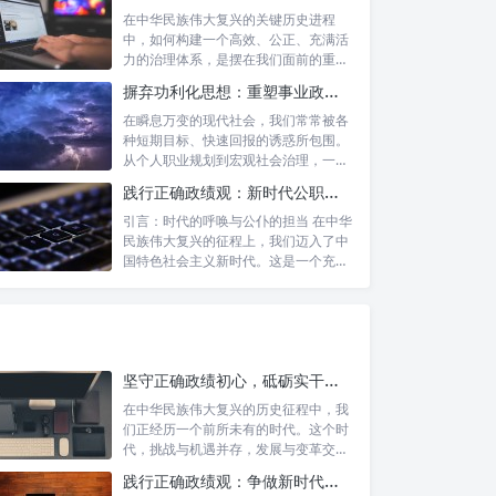
在中华民族伟大复兴的关键历史进程
中，如何构建一个高效、公正、充满活
力的治理体系，是摆在我们面前的重要
课题。新时...
摒弃功利化思想：重塑事业政绩观，驱动社会高质量发展
在瞬息万变的现代社会，我们常常被各
种短期目标、快速回报的诱惑所包围。
从个人职业规划到宏观社会治理，一种
名为“功...
践行正确政绩观：新时代公职人员的使命与担当
引言：时代的呼唤与公仆的担当 在中华
民族伟大复兴的征程上，我们迈入了中
国特色社会主义新时代。这是一个充满
机遇与...
坚守正确政绩初心，砥砺实干担当精神：锚定新时代高质量发展的精神坐标
在中华民族伟大复兴的历史征程中，我
们正经历一个前所未有的时代。这个时
代，挑战与机遇并存，发展与变革交
织。面对复...
践行正确政绩观：争做新时代合格公职人员的根本遵循与行动自觉