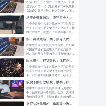
在浩瀚的历史长河中，国家兴衰、社会
进步无不与一代代建设者的精神风貌和
实践作为紧密相连。进入新时代，面对
复杂多变...
涵养正确政绩观，坚守实干为民情怀：新时代党员干部的责任与担当
在中华民族伟大复兴战略全局和世界百
年未有之大变局交织的历史坐标下，新
时代对党员干部提出了更高标准、更严
要求。如...
实干铸就政绩，初心服务人民：新时代干部担当作为的实践指南
在中华民族伟大复兴的征程中，我们党
和国家事业的发展进入了新的历史阶
段。面对复杂多变的国内外形势和人民
日益增长的...
固本培元，行稳致远：践行正确政绩理念，永葆务实清廉作风的时代命题
在中华民族伟大复兴战略全局和世界百
年未有之大变局交织激荡的时代背景
下，我们党面临的执政考验、改革开放
考验、市场...
以实干践行政绩观，以初心服务群众：新时代治理的灯塔与指南
在中华民族伟大复兴的关键历史进程
中，如何构建一个高效、公正、充满活
力的治理体系，是摆在我们面前的重要
课题。新时...
摒弃功利化思想：重塑事业政绩观，驱动社会高质量发展