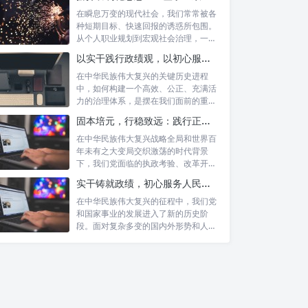
在瞬息万变的现代社会，我们常常被各
种短期目标、快速回报的诱惑所包围。
从个人职业规划到宏观社会治理，一种
名为“功...
以实干践行政绩观，以初心服务群众：新时代治理的灯塔与指南
在中华民族伟大复兴的关键历史进程
中，如何构建一个高效、公正、充满活
力的治理体系，是摆在我们面前的重要
课题。新时...
固本培元，行稳致远：践行正确政绩理念，永葆务实清廉作风的时代命题
在中华民族伟大复兴战略全局和世界百
年未有之大变局交织激荡的时代背景
下，我们党面临的执政考验、改革开放
考验、市场...
实干铸就政绩，初心服务人民：新时代干部担当作为的实践指南
在中华民族伟大复兴的征程中，我们党
和国家事业的发展进入了新的历史阶
段。面对复杂多变的国内外形势和人民
日益增长的...