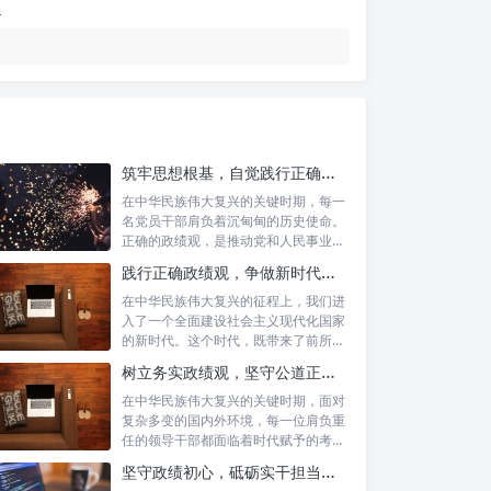
筑牢思想根基，自觉践行正确政绩观：新时代党员干部的价值指引
在中华民族伟大复兴的关键时期，每一
名党员干部肩负着沉甸甸的历史使命。
正确的政绩观，是推动党和人民事业发
展的根本...
践行正确政绩观，争做新时代合格公职人员：新征程的使命与担当
在中华民族伟大复兴的征程上，我们进
入了一个全面建设社会主义现代化国家
的新时代。这个时代，既带来了前所未
有的发展...
树立务实政绩观，坚守公道正派底线：新时代领导干部高质量发展指南
在中华民族伟大复兴的关键时期，面对
复杂多变的国内外环境，每一位肩负重
任的领导干部都面临着时代赋予的考验
与挑战。...
坚守政绩初心，砥砺实干担当：新时代高质量发展的精神坐标