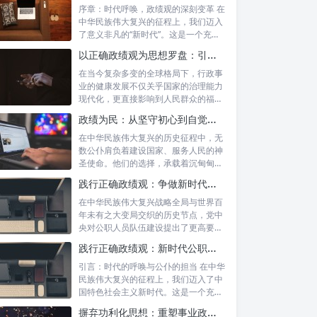
序章：时代呼唤，政绩观的深刻变革 在
中华民族伟大复兴的征程上，我们迈入
了意义非凡的“新时代”。这是一个充满
机遇...
以正确政绩观为思想罗盘：引领行政事业高质量发展新征程
在当今复杂多变的全球格局下，行政事
业的健康发展不仅关乎国家的治理能力
现代化，更直接影响到人民群众的福祉
和社会的...
政绩为民：从坚守初心到自觉树立正确政绩观的实践之路
在中华民族伟大复兴的历史征程中，无
数公仆肩负着建设国家、服务人民的神
圣使命。他们的选择，承载着沉甸甸的
责任，也...
践行正确政绩观：争做新时代合格公职人员的根本遵循与实践路径
在中华民族伟大复兴战略全局与世界百
年未有之大变局交织的历史节点，党中
央对公职人员队伍建设提出了更高要
求。其中，...
践行正确政绩观：新时代公职人员的使命与担当
引言：时代的呼唤与公仆的担当 在中华
民族伟大复兴的征程上，我们迈入了中
国特色社会主义新时代。这是一个充满
机遇与...
摒弃功利化思想：重塑事业政绩观，驱动社会高质量发展