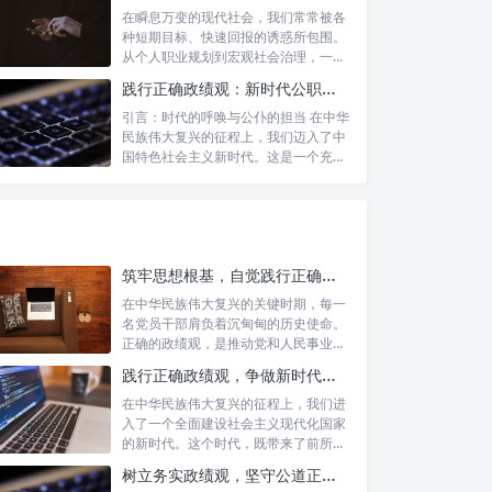
在瞬息万变的现代社会，我们常常被各
种短期目标、快速回报的诱惑所包围。
从个人职业规划到宏观社会治理，一种
名为“功...
践行正确政绩观：新时代公职人员的使命与担当
引言：时代的呼唤与公仆的担当 在中华
民族伟大复兴的征程上，我们迈入了中
国特色社会主义新时代。这是一个充满
机遇与...
筑牢思想根基，自觉践行正确政绩观：新时代党员干部的价值指引
在中华民族伟大复兴的关键时期，每一
名党员干部肩负着沉甸甸的历史使命。
正确的政绩观，是推动党和人民事业发
展的根本...
践行正确政绩观，争做新时代合格公职人员：新征程的使命与担当
在中华民族伟大复兴的征程上，我们进
入了一个全面建设社会主义现代化国家
的新时代。这个时代，既带来了前所未
有的发展...
树立务实政绩观，坚守公道正派底线：新时代领导干部高质量发展指南