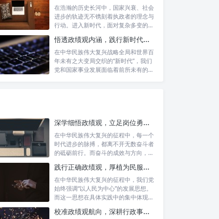
在浩瀚的历史长河中，国家兴衰、社会
进步的轨迹无不镌刻着执政者的理念与
行动。进入新时代，面对复杂多变的国
内外形势...
悟透政绩观内涵，践行新时代使命：书写高质量发展的时代答卷
在中华民族伟大复兴战略全局和世界百
年未有之大变局交织的“新时代”，我们
党和国家事业发展面临着前所未有的机
遇与挑...
深学细悟政绩观，立足岗位勇争先：新时代奋斗者的思想指引与实践航标
在中华民族伟大复兴的征程中，每一个
时代进步的脉搏，都离不开无数奋斗者
的砥砺前行。而奋斗的成效与方向，又
深刻地依...
践行正确政绩观，厚植为民服务根基：迈向高质量发展的根本遵循
在中华民族伟大复兴的征程中，我们党
始终强调“以人民为中心”的发展思想。
而这一思想在具体实践中的集中体现，
便是要...
校准政绩观航向，深耕行政事业本职：新时代高质量发展的双重 imperative