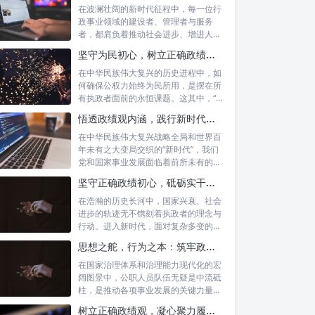
在波澜壮阔的新时代征程中，每一位行
政事业领域的建设者、管理者与服务
者，都肩负着推动社会进步、增进人民
福祉的崇高...
坚守为民初心，树立正确政绩观念：以人民为中心的治理之道
在中华民族伟大复兴的历史进程中，如
何确保公权力始终为民所用，是摆在所
有执政者面前的永恒课题。这其中，“坚
守为民...
悟透政绩观内涵，践行新时代使命：书写高质量发展的时代答卷
在中华民族伟大复兴战略全局和世界百
年未有之大变局交织的“新时代”，我们
党和国家事业发展面临着前所未有的机
遇与挑...
坚守正确政绩初心，砥砺实干担当精神：新时代高质量发展的核心引擎
在浩瀚的历史长河中，国家兴衰、社会
进步的轨迹无不镌刻着执政者的理念与
行动。进入新时代，面对复杂多变的国
内外形势...
思想之舵，行为之本：筑牢政绩观根基，永葆公职人员本色
在国家治理体系和治理能力现代化的宏
阔图景中，公职人员队伍无疑是中流砥
柱，是推动各项事业发展的关键力量。
他们的一...
树立正确政绩观，凝心聚力履职尽责：新时代下的治理智慧与实践路径