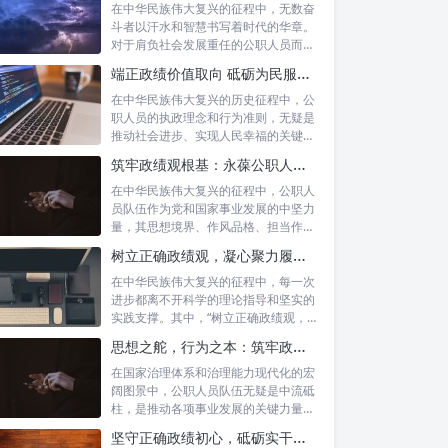
在中华民族伟大复兴的征程中，无数奋
斗者以汗水和智慧书写着时代的华章。
对于肩负社会发展重任的公职人员而
言，如何树...
端正政绩价值取向 砥砺为民服务初心：新时代公仆的责任与担当
在中华民族伟大复兴的历史征程中，公
职人员的执政理念和行为准则，无疑是
推动社会进步、实现人民幸福的关键所
在。时代...
筑牢政绩观根基：永葆公职人员本色的时代考量与实践路径
在中华民族伟大复兴的征程中，公职人
员队伍作为党和国家事业发展的中坚力
量，其思想境界、作风品格、担当作为
直接关系...
树立正确政绩观，凝心聚力履职尽责：新时代下的治理智慧与实践路径
在中华民族伟大复兴的征程中，每一次
进步都离不开科学的理论指导和坚实的
实践支撑。其中，“树立正确政绩观，凝
心聚力...
思想之舵，行为之本：筑牢政绩观根基，永葆公职人员本色
在国家治理体系和治理能力现代化的宏
阔图景中，公职人员队伍无疑是中流砥
柱，是推动各项事业发展的关键力量。
他们的一...
坚守正确政绩初心，砥砺实干担当精神：新时代高质量发展的核心引擎