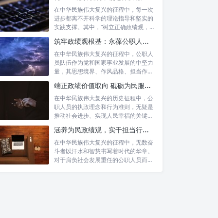
在中华民族伟大复兴的征程中，每一次
进步都离不开科学的理论指导和坚实的
实践支撑。其中，“树立正确政绩观，凝
心聚力...
筑牢政绩观根基：永葆公职人员本色的时代考量与实践路径
在中华民族伟大复兴的征程中，公职人
员队伍作为党和国家事业发展的中坚力
量，其思想境界、作风品格、担当作为
直接关系...
端正政绩价值取向 砥砺为民服务初心：新时代公仆的责任与担当
在中华民族伟大复兴的历史征程中，公
职人员的执政理念和行为准则，无疑是
推动社会进步、实现人民幸福的关键所
在。时代...
涵养为民政绩观，实干担当行稳致远：新时代公仆的价值坐标与实践航向
在中华民族伟大复兴的征程中，无数奋
斗者以汗水和智慧书写着时代的华章。
对于肩负社会发展重任的公职人员而
言，如何树...