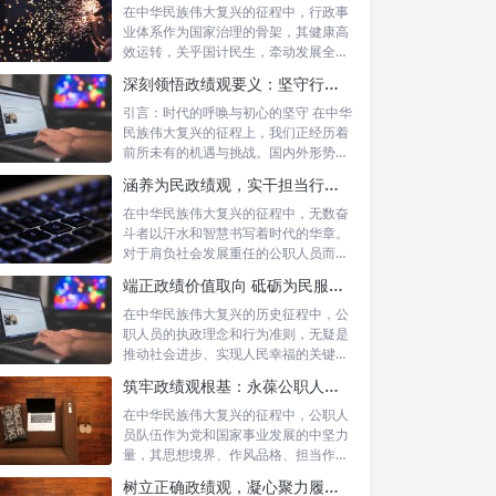
在中华民族伟大复兴的征程中，行政事
业体系作为国家治理的骨架，其健康高
效运转，关乎国计民生，牵动发展全
局。而在这...
深刻领悟政绩观要义：坚守行政事业初心，绘就为民服务新篇章
引言：时代的呼唤与初心的坚守 在中华
民族伟大复兴的征程上，我们正经历着
前所未有的机遇与挑战。国内外形势复
杂多变...
涵养为民政绩观，实干担当行稳致远：新时代公仆的价值坐标与实践航向
在中华民族伟大复兴的征程中，无数奋
斗者以汗水和智慧书写着时代的华章。
对于肩负社会发展重任的公职人员而
言，如何树...
端正政绩价值取向 砥砺为民服务初心：新时代公仆的责任与担当
在中华民族伟大复兴的历史征程中，公
职人员的执政理念和行为准则，无疑是
推动社会进步、实现人民幸福的关键所
在。时代...
筑牢政绩观根基：永葆公职人员本色的时代考量与实践路径
在中华民族伟大复兴的征程中，公职人
员队伍作为党和国家事业发展的中坚力
量，其思想境界、作风品格、担当作为
直接关系...
树立正确政绩观，凝心聚力履职尽责：新时代下的治理智慧与实践路径