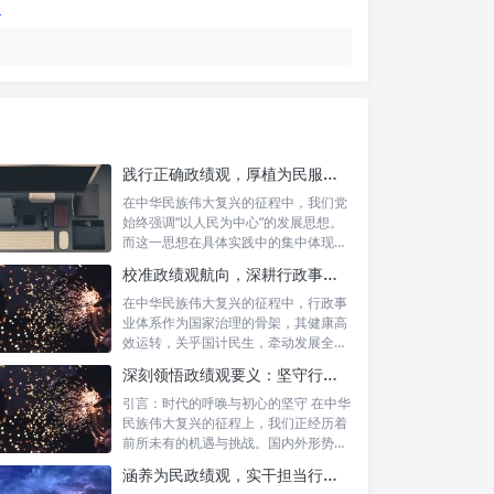
践行正确政绩观，厚植为民服务根基：迈向高质量发展的根本遵循
在中华民族伟大复兴的征程中，我们党
始终强调“以人民为中心”的发展思想。
而这一思想在具体实践中的集中体现，
便是要...
校准政绩观航向，深耕行政事业本职：新时代高质量发展的双重 imperative
在中华民族伟大复兴的征程中，行政事
业体系作为国家治理的骨架，其健康高
效运转，关乎国计民生，牵动发展全
局。而在这...
深刻领悟政绩观要义：坚守行政事业初心，绘就为民服务新篇章
引言：时代的呼唤与初心的坚守 在中华
民族伟大复兴的征程上，我们正经历着
前所未有的机遇与挑战。国内外形势复
杂多变...
涵养为民政绩观，实干担当行稳致远：新时代公仆的价值坐标与实践航向