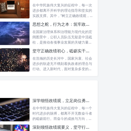
在中华民族伟大复兴的征程中，每一次
进步都离不开科学的理论指导和坚实的
实践支撑。其中，“树立正确政绩观，凝
心聚力...
思想之舵，行为之本：筑牢政绩观根基，永葆公职人员本色
在国家治理体系和治理能力现代化的宏
阔图景中，公职人员队伍无疑是中流砥
柱，是推动各项事业发展的关键力量。
他们的一...
坚守正确政绩初心，砥砺实干担当精神：新时代高质量发展的核心引擎
在浩瀚的历史长河中，国家兴衰、社会
进步的轨迹无不镌刻着执政者的理念与
行动。进入新时代，面对复杂多变的国
内外形势...
深学细悟政绩观，立足岗位勇争先：新时代奋斗者的思想指引与实践航标
在中华民族伟大复兴的征程中，每一个
时代进步的脉搏，都离不开无数奋斗者
的砥砺前行。而奋斗的成效与方向，又
深刻地依...
深刻领悟政绩观要义，坚守行政事业初心：新时代公仆的责任与担当