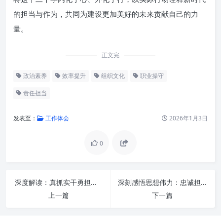
的担当与作为，共同为建设更加美好的未来贡献自己的力
量。
正文完
政治素养
效率提升
组织文化
职业操守
责任担当
发表至：
工作体会
2026年1月3日
0
深度解读：真抓实干勇担当，奋发有为促发展——新时代高质量发展的精神内核与实践路径
深刻感悟思想伟力：忠诚担当，勇毅前行的新时代答卷
上一篇
下一篇
讲政治：明方向，凝共识
守纪律：立规矩，筑底线