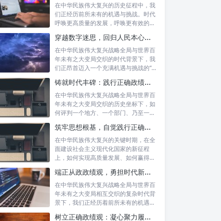
在中华民族伟大复兴的历史征程中，我
们正经历前所未有的机遇与挑战。时代
呼唤更高质量的发展，呼唤更有效的治
理能力，...
穿越数字迷思，回归人民本心：悟透政绩观内涵，践行新时代使命
在中华民族伟大复兴战略全局与世界百
年未有之大变局交织的时代背景下，我
们正昂首迈入一个充满机遇与挑战的“新
时代”...
铸就时代丰碑：践行正确政绩观，实干笃行显作为
在中华民族伟大复兴战略全局与世界百
年未有之大变局交织的历史坐标下，如
何评判一个地方、一个部门、乃至一名
领导干部...
筑牢思想根基，自觉践行正确政绩观：以实绩赢得民心，以担当开创未来
在中华民族伟大复兴的关键时期，在全
面建设社会主义现代化国家的新征程
上，如何实现高质量发展、如何赢得人
民的真心拥...
端正从政政绩观，勇担时代新使命：新征程上的责任与担当
在中华民族伟大复兴战略全局与世界百
年未有之大变局相互交织的复杂时代背
景下，我们正经历着前所未有的机遇与
挑战。这...
树立正确政绩观：凝心聚力履职尽责的根本保障与实践路径