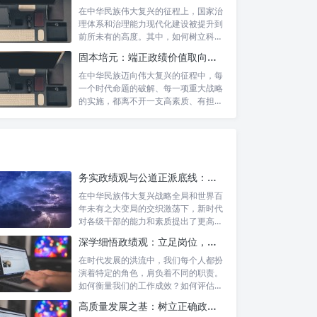
在中华民族伟大复兴的征程上，国家治
理体系和治理能力现代化建设被提升到
前所未有的高度。其中，如何树立科学
的政绩观...
固本培元：端正政绩价值取向，永葆为民服务初心
在中华民族迈向伟大复兴的征程中，每
一个时代命题的破解、每一项重大战略
的实施，都离不开一支高素质、有担当
的干部队...
务实政绩观与公道正派底线：新时代干部担当作为的“压舱石”
在中华民族伟大复兴战略全局和世界百
年未有之大变局的交织激荡下，新时代
对各级干部的能力和素质提出了更高要
求。其中...
深学细悟政绩观：立足岗位，争做新时代的实干先锋
在时代发展的洪流中，我们每个人都扮
演着特定的角色，肩负着不同的职责。
如何衡量我们的工作成效？如何评估我
们的价值...
高质量发展之基：树立正确政绩理念，锤炼务实工作作风