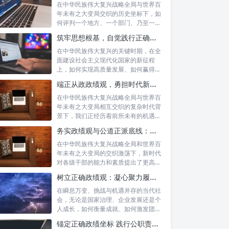
在中华民族伟大复兴战略全局与世界百
年未有之大变局交织的历史坐标下，如
何评判一个地方、一个部门、乃至一名
领导干部...
筑牢思想根基，自觉践行正确政绩观：以实绩赢得民心，以担当开创未来
在中华民族伟大复兴的关键时期，在全
面建设社会主义现代化国家的新征程
上，如何实现高质量发展、如何赢得人
民的真心拥...
端正从政政绩观，勇担时代新使命：新征程上的责任与担当
在中华民族伟大复兴战略全局与世界百
年未有之大变局相互交织的复杂时代背
景下，我们正经历着前所未有的机遇与
挑战。这...
务实政绩观与公道正派底线：新时代干部担当作为的“压舱石”
在中华民族伟大复兴战略全局和世界百
年未有之大变局的交织激荡下，新时代
对各级干部的能力和素质提出了更高要
求。其中...
树立正确政绩观：凝心聚力履职尽责的根本保障与实践路径
在瞬息万变、挑战与机遇并存的当代社
会，无论是国家治理、企业发展还是个
人成长，如何衡量成就、如何激发团队
协作、如...
锚定正确政绩坐标 践行公职责任担当：新时代国家治理的基石