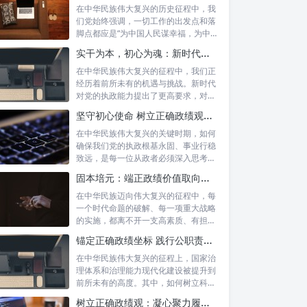
在中华民族伟大复兴的历史征程中，我
们党始终强调，一切工作的出发点和落
脚点都应是“为中国人民谋幸福，为中华
民族谋...
实干为本，初心为魂：新时代政绩观的深度践行与为民服务
在中华民族伟大复兴的征程中，我们正
经历着前所未有的机遇与挑战。新时代
对党的执政能力提出了更高要求，对各
级干部的...
坚守初心使命 树立正确政绩观：新时代为政者的高度自觉与担当
在中华民族伟大复兴的关键时期，如何
确保我们党的执政根基永固、事业行稳
致远，是每一位从政者必须深入思考的
时代课题...
固本培元：端正政绩价值取向，永葆为民服务初心
在中华民族迈向伟大复兴的征程中，每
一个时代命题的破解、每一项重大战略
的实施，都离不开一支高素质、有担当
的干部队...
锚定正确政绩坐标 践行公职责任担当：新时代国家治理的基石
在中华民族伟大复兴的征程上，国家治
理体系和治理能力现代化建设被提升到
前所未有的高度。其中，如何树立科学
的政绩观...
树立正确政绩观：凝心聚力履职尽责的根本保障与实践路径