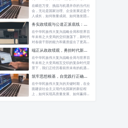
在瞬息万变、挑战与机遇并存的当代社
会，无论是国家治理、企业发展还是个
人成长，如何衡量成就、如何激发团队
协作、如...
务实政绩观与公道正派底线：新时代干部担当作为的“压舱石”
在中华民族伟大复兴战略全局和世界百
年未有之大变局的交织激荡下，新时代
对各级干部的能力和素质提出了更高要
求。其中...
端正从政政绩观，勇担时代新使命：新征程上的责任与担当
在中华民族伟大复兴战略全局与世界百
年未有之大变局相互交织的复杂时代背
景下，我们正经历着前所未有的机遇与
挑战。这...
筑牢思想根基，自觉践行正确政绩观：以实绩赢得民心，以担当开创未来
在中华民族伟大复兴的关键时期，在全
面建设社会主义现代化国家的新征程
上，如何实现高质量发展、如何赢得人
民的真心拥...