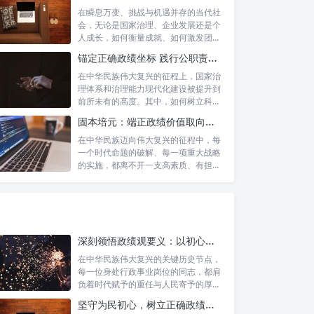
在瞬息万变、挑战与机遇并存的当代社
会，无论是国家治理、企业发展还是个
人成长，如何衡量成就、如何激发团队
协作、如...
锚定正确政绩坐标 践行公职责任担当：新时代国家治理的基石
在中华民族伟大复兴的征程上，国家治
理体系和治理能力现代化建设被提升到
前所未有的高度。其中，如何树立科学
的政绩观...
固本培元：端正政绩价值取向，永葆为民服务初心
在中华民族迈向伟大复兴的征程中，每
一个时代命题的破解、每一项重大战略
的实施，都离不开一支高素质、有担当
的干部队...
深刻领悟政绩观要义：以初心坚守铸就人民满意政绩
在中华民族伟大复兴的关键历史节点，
每一位身处行政事业岗位的同志，都肩
负着时代赋予的重任与人民寄予的厚
望。面对复...
坚守为民初心，树立正确政绩观：新时代高质量发展的精神坐标