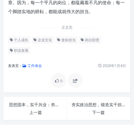
章。因为，每一个平凡的岗位，都蕴藏着不凡的使命；每一
个脚踏实地的耕耘，都能成就伟大的担当。
正文完
个人成长
企业文化
使命担当
岗位职责
职业发展
发表至：
工作体会
2026年1月4日
0
深刻理解“立足本职岗位”的内涵
思想固本，实干兴业：夯实政治思想，驱动高效担当新征程
夯实政治思想，锻造实干担当，追求效率卓越：新时代的胜战之道
上一篇
下一篇
践行“使命担当”的多元维度
为什么“立足本职”是“践行担当”
的前提