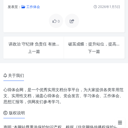
发表至：
工作体会
2026年1月5日
0
讲政治 守纪律 负责任 有效率：新时代下个人与组织成功的四大基石
破茧成蝶：提升站位，提高水平，推进办公室工作再上新台阶的系统方略
深刻领会核心要义，筑牢思想根
上一篇
下一篇
基
提升“三服务”水平，践行责任担
当
关于我们
精益求精，打造高效率、高质量
的卓越办公室
心得体会网，是一个优秀实用文档分享平台，为大家提供各类常用范
文、实用性文档，涵盖心得体会、党会发言、学习体会、工作体会、
强化队伍建设，激发内生动力
思想汇报等，供网友们参考学习。
版权说明
守正创新，应对新挑战，开创新
局面
声明 :本网站尊重并保护知识产权，根据《信息网络传播权保护条