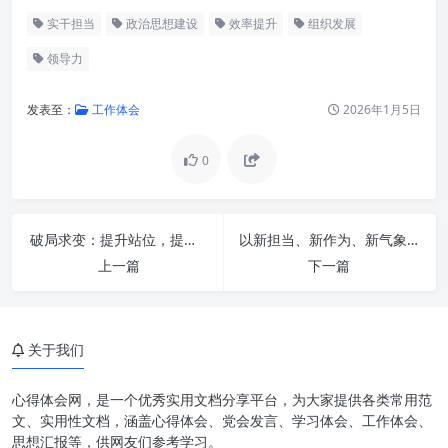
实干担当
政治思想建设
效率提升
组织发展
领导力
发表至：
工作体会
2026年1月5日
0
破局求变：提升站位，提高水平，让办公室工作再上新台阶
以新担当、新作为、新气象：持续提升“三服务”能力，共绘发展新篇章
上一篇
下一篇
政治思想：指引方向的压舱石
关于我们
实干担当：将思想蓝图变为现实
重效率：高质量发展的加速器
心得体会网，是一个优秀实用文档分享平台，为大家提供各类常用范
文、实用性文档，涵盖心得体会、党会发言、学习体会、工作体会、
三位一体：构建核心竞争力的内
思想汇报等，供网友们参考学习。