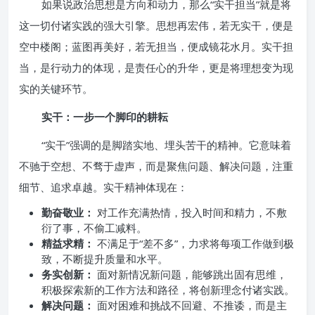
如果说政治思想是方向和动力，那么“实干担当”就是将
这一切付诸实践的强大引擎。思想再宏伟，若无实干，便是
空中楼阁；蓝图再美好，若无担当，便成镜花水月。实干担
当，是行动力的体现，是责任心的升华，更是将理想变为现
实的关键环节。
实干：一步一个脚印的耕耘
“实干”强调的是脚踏实地、埋头苦干的精神。它意味着
不驰于空想、不骛于虚声，而是聚焦问题、解决问题，注重
细节、追求卓越。实干精神体现在：
勤奋敬业：
对工作充满热情，投入时间和精力，不敷
衍了事，不偷工减料。
精益求精：
不满足于“差不多”，力求将每项工作做到极
致，不断提升质量和水平。
务实创新：
面对新情况新问题，能够跳出固有思维，
积极探索新的工作方法和路径，将创新理念付诸实践。
解决问题：
面对困难和挑战不回避、不推诿，而是主