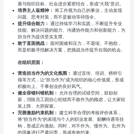
展与组织目标、社会进步紧密结合，形成“大我”意识。
培养主人翁精神：
将工作视为自己的事业，主动发现
问题、思考对策，而不是被动等待指令。
提升综合能力：
通过持续学习和实践，不断提升专业
技能、解决问题的能力、沟通协作能力和创新能力，为
担当作为提供坚实支撑。
敢于直面挑战：
面对困难和压力，不退缩、不抱怨，
而是积极寻找解决方案，把挑战当作提升自我的机会。
在组织层面：
营造担当作为的文化氛围：
通过宣传、培训、榜样引
领等方式，让“担当作为”成为组织的核心价值观，形成
积极向上、干事创业的良好风气。
健全容错纠错机制：
允许合理的试错空间，鼓励创
新，消除员工因担心犯错而不敢作为的顾虑，让大家轻
装上阵、大胆探索。
完善激励约束机制：
建立科学合理的考核评价体系，
将“担当作为”的表现与个人的职业发展、薪酬待遇等挂
钩，形成正向激励。同时，对不作为、慢作为、乱作为
的现象进行严肃问责，形成有效约束。