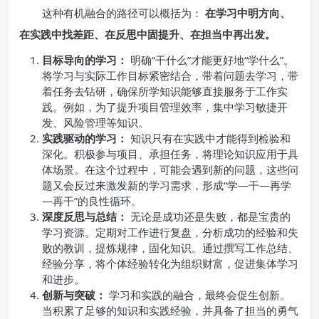
这种有机融合的路径可以概括为：
在学习中明方向、
在实践中找差距、在反思中固提升、在担当中再出发。
目标导向的学习：
明确“干什么”才能更好地“学什么”。
将学习与实际工作目标紧密结合，带着问题去学习，带
着任务去钻研，确保所学知识能够直接服务于工作实
践。例如，为了提升项目管理效率，集中学习敏捷开
发、风险管理等知识。
实践驱动的学习：
知识只有在实践中才能得到检验和
深化。积极参与项目、承担任务，将理论知识应用于具
体场景。在这个过程中，可能会遇到新的问题，这些问
题又会反过来激发新的学习需求，形成“学—干—再学
—再干”的良性循环。
深度反思与总结：
无论是成功还是失败，都是宝贵的
学习资源。定期对工作进行复盘，分析成功的经验和失
败的教训，提炼规律，固化知识。通过撰写工作总结、
经验分享，将个体经验转化为组织财富，促进集体学习
和进步。
创新与突破：
学习和实践的融合，最终会促生创新。
当积累了足够的知识和实践经验，并具备了担当的勇气