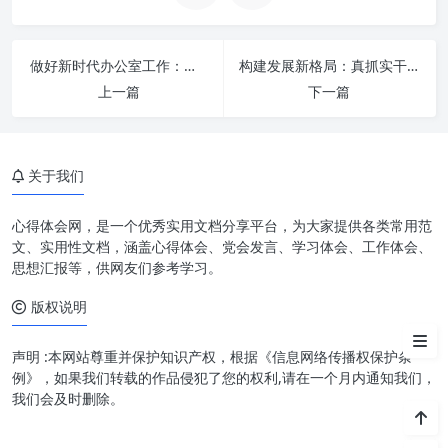
深入理解“以学促干”：知识转化
的艺术
做好新时代办公室工作：紧紧扭住“三根针”，激活组织效能
构建发展新格局：真抓实干勇担当 奋发有为促发展的核心要义与实践智慧
深刻诠释“担当作为”：责任与行
上一篇
下一篇
动的统一
“学”与“干”的有机融合：构建成
长螺旋
关于我们
“担当”与“作为”的实践路径：激
发内生动力
心得体会网，是一个优秀实用文档分享平台，为大家提供各类常用范
文、实用性文档，涵盖心得体会、党会发言、学习体会、工作体会、
在新时代背景下：以学促干 担当
思想汇报等，供网友们参考学习。
作为的时代意义
版权说明
结语
声明 :本网站尊重并保护知识产权，根据《信息网络传播权保护条
例》，如果我们转载的作品侵犯了您的权利,请在一个月内通知我们，
我们会及时删除。