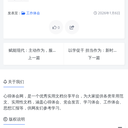
发表至：
工作体会
2026年1月6日
0
赋能现代：主动作为，服务大局，以信息化驱动办公厅工作升级
以学促干 担当作为：新时代高质量发展的动力引擎与行动自觉
上一篇
下一篇
第一根针：精准识变——洞察先
机，拥抱变革
第二根针：精细谋事——严谨规
关于我们
划，高效执行
第三根针：精心服务——以人为
心得体会网，是一个优秀实用文档分享平台，为大家提供各类常用范
本，卓越支撑
文、实用性文档，涵盖心得体会、党会发言、学习体会、工作体会、
思想汇报等，供网友们参考学习。
融合贯通：三根针的协同效应
版权说明
结语