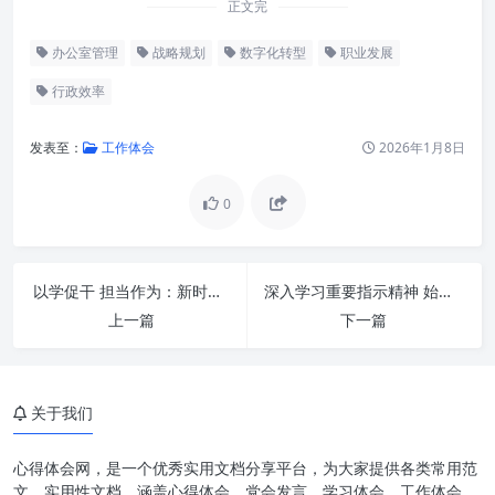
正文完
办公室管理
战略规划
数字化转型
职业发展
行政效率
发表至：
工作体会
2026年1月8日
0
以学促干 担当作为：新时代背景下个人与组织发展的核心驱动力
深入学习重要指示精神 始终感恩奋进一流标准——铸就新时代高质量发展新辉煌
上一篇
下一篇
办公室工作：从“幕后”走向“台
前”的战略转型
提升站位：培养战略视野与全局
关于我们
意识
提高水平：精益求精的专业修炼
心得体会网，是一个优秀实用文档分享平台，为大家提供各类常用范
文、实用性文档，涵盖心得体会、党会发言、学习体会、工作体会、