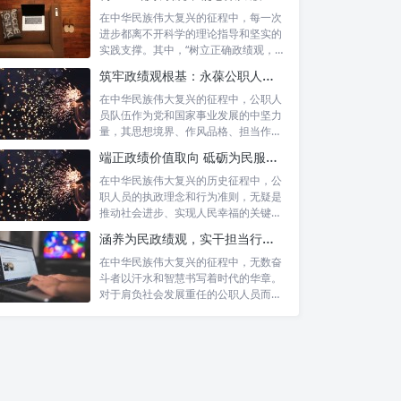
在中华民族伟大复兴的征程中，每一次
进步都离不开科学的理论指导和坚实的
实践支撑。其中，“树立正确政绩观，凝
心聚力...
筑牢政绩观根基：永葆公职人员本色的时代考量与实践路径
在中华民族伟大复兴的征程中，公职人
员队伍作为党和国家事业发展的中坚力
量，其思想境界、作风品格、担当作为
直接关系...
端正政绩价值取向 砥砺为民服务初心：新时代公仆的责任与担当
在中华民族伟大复兴的历史征程中，公
职人员的执政理念和行为准则，无疑是
推动社会进步、实现人民幸福的关键所
在。时代...
涵养为民政绩观，实干担当行稳致远：新时代公仆的价值坐标与实践航向
在中华民族伟大复兴的征程中，无数奋
斗者以汗水和智慧书写着时代的华章。
对于肩负社会发展重任的公职人员而
言，如何树...