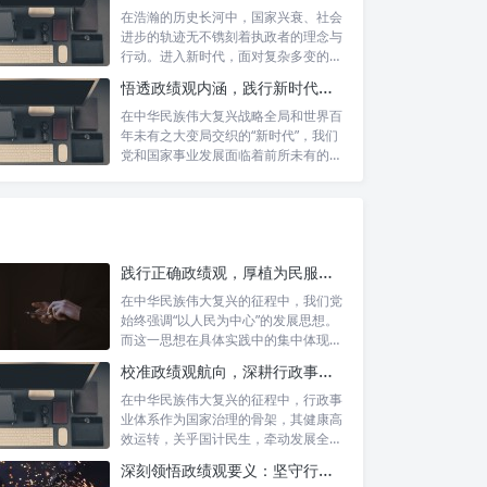
在浩瀚的历史长河中，国家兴衰、社会
进步的轨迹无不镌刻着执政者的理念与
行动。进入新时代，面对复杂多变的国
内外形势...
悟透政绩观内涵，践行新时代使命：书写高质量发展的时代答卷
在中华民族伟大复兴战略全局和世界百
年未有之大变局交织的“新时代”，我们
党和国家事业发展面临着前所未有的机
遇与挑...
践行正确政绩观，厚植为民服务根基：迈向高质量发展的根本遵循
在中华民族伟大复兴的征程中，我们党
始终强调“以人民为中心”的发展思想。
而这一思想在具体实践中的集中体现，
便是要...
校准政绩观航向，深耕行政事业本职：新时代高质量发展的双重 imperative
在中华民族伟大复兴的征程中，行政事
业体系作为国家治理的骨架，其健康高
效运转，关乎国计民生，牵动发展全
局。而在这...
深刻领悟政绩观要义：坚守行政事业初心，绘就为民服务新篇章