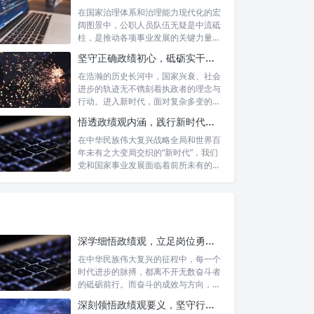
在国家治理体系和治理能力现代化的宏
阔图景中，公职人员队伍无疑是中流砥
柱，是推动各项事业发展的关键力量。
他们的一...
坚守正确政绩初心，砥砺实干担当精神：新时代高质量发展的核心引擎
在浩瀚的历史长河中，国家兴衰、社会
进步的轨迹无不镌刻着执政者的理念与
行动。进入新时代，面对复杂多变的国
内外形势...
悟透政绩观内涵，践行新时代使命：书写高质量发展的时代答卷
在中华民族伟大复兴战略全局和世界百
年未有之大变局交织的“新时代”，我们
党和国家事业发展面临着前所未有的机
遇与挑...
深学细悟政绩观，立足岗位勇争先：新时代奋斗者的思想指引与实践航标
在中华民族伟大复兴的征程中，每一个
时代进步的脉搏，都离不开无数奋斗者
的砥砺前行。而奋斗的成效与方向，又
深刻地依...
深刻领悟政绩观要义，坚守行政事业初心：新时代公仆的责任与担当