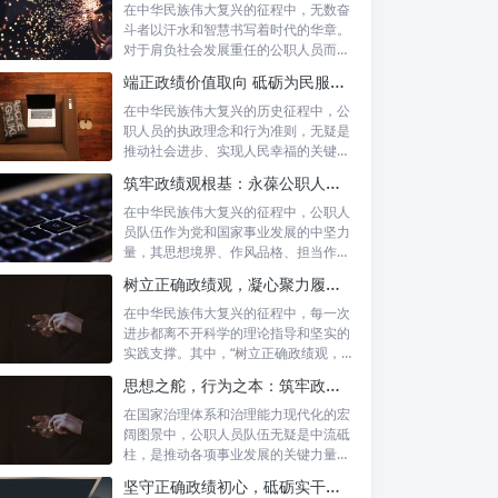
在中华民族伟大复兴的征程中，无数奋
斗者以汗水和智慧书写着时代的华章。
对于肩负社会发展重任的公职人员而
言，如何树...
端正政绩价值取向 砥砺为民服务初心：新时代公仆的责任与担当
在中华民族伟大复兴的历史征程中，公
职人员的执政理念和行为准则，无疑是
推动社会进步、实现人民幸福的关键所
在。时代...
筑牢政绩观根基：永葆公职人员本色的时代考量与实践路径
在中华民族伟大复兴的征程中，公职人
员队伍作为党和国家事业发展的中坚力
量，其思想境界、作风品格、担当作为
直接关系...
树立正确政绩观，凝心聚力履职尽责：新时代下的治理智慧与实践路径
在中华民族伟大复兴的征程中，每一次
进步都离不开科学的理论指导和坚实的
实践支撑。其中，“树立正确政绩观，凝
心聚力...
思想之舵，行为之本：筑牢政绩观根基，永葆公职人员本色
在国家治理体系和治理能力现代化的宏
阔图景中，公职人员队伍无疑是中流砥
柱，是推动各项事业发展的关键力量。
他们的一...
坚守正确政绩初心，砥砺实干担当精神：新时代高质量发展的核心引擎