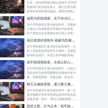
引言：时代的呼唤与初心的坚守 在中华
民族伟大复兴的征程上，我们正经历着
前所未有的机遇与挑战。国内外形势复
杂多变...
涵养为民政绩观，实干担当行稳致远：新时代公仆的价值坐标与实践航向
在中华民族伟大复兴的征程中，无数奋
斗者以汗水和智慧书写着时代的华章。
对于肩负社会发展重任的公职人员而
言，如何树...
端正政绩价值取向 砥砺为民服务初心：新时代公仆的责任与担当
在中华民族伟大复兴的历史征程中，公
职人员的执政理念和行为准则，无疑是
推动社会进步、实现人民幸福的关键所
在。时代...
筑牢政绩观根基：永葆公职人员本色的时代考量与实践路径
在中华民族伟大复兴的征程中，公职人
员队伍作为党和国家事业发展的中坚力
量，其思想境界、作风品格、担当作为
直接关系...
树立正确政绩观，凝心聚力履职尽责：新时代下的治理智慧与实践路径
在中华民族伟大复兴的征程中，每一次
进步都离不开科学的理论指导和坚实的
实践支撑。其中，“树立正确政绩观，凝
心聚力...
思想之舵，行为之本：筑牢政绩观根基，永葆公职人员本色