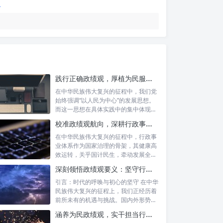
践行正确政绩观，厚植为民服务根基：迈向高质量发展的根本遵循
在中华民族伟大复兴的征程中，我们党
始终强调“以人民为中心”的发展思想。
而这一思想在具体实践中的集中体现，
便是要...
校准政绩观航向，深耕行政事业本职：新时代高质量发展的双重 imperative
在中华民族伟大复兴的征程中，行政事
业体系作为国家治理的骨架，其健康高
效运转，关乎国计民生，牵动发展全
局。而在这...
深刻领悟政绩观要义：坚守行政事业初心，绘就为民服务新篇章
引言：时代的呼唤与初心的坚守 在中华
民族伟大复兴的征程上，我们正经历着
前所未有的机遇与挑战。国内外形势复
杂多变...
涵养为民政绩观，实干担当行稳致远：新时代公仆的价值坐标与实践航向