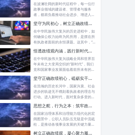
在波澜壮阔的新时代征程中，每一位行
政事业领域的建设者、管理者与服务
者，都肩负着推动社会进步、增进人民
福祉的崇高...
坚守为民初心，树立正确政绩观念：以人民为中心的治理之道
在中华民族伟大复兴的历史进程中，如
何确保公权力始终为民所用，是摆在所
有执政者面前的永恒课题。这其中，“坚
守为民...
悟透政绩观内涵，践行新时代使命：书写高质量发展的时代答卷
在中华民族伟大复兴战略全局和世界百
年未有之大变局交织的“新时代”，我们
党和国家事业发展面临着前所未有的机
遇与挑...
坚守正确政绩初心，砥砺实干担当精神：新时代高质量发展的核心引擎
在浩瀚的历史长河中，国家兴衰、社会
进步的轨迹无不镌刻着执政者的理念与
行动。进入新时代，面对复杂多变的国
内外形势...
思想之舵，行为之本：筑牢政绩观根基，永葆公职人员本色
在国家治理体系和治理能力现代化的宏
阔图景中，公职人员队伍无疑是中流砥
柱，是推动各项事业发展的关键力量。
他们的一...
树立正确政绩观，凝心聚力履职尽责：新时代下的治理智慧与实践路径