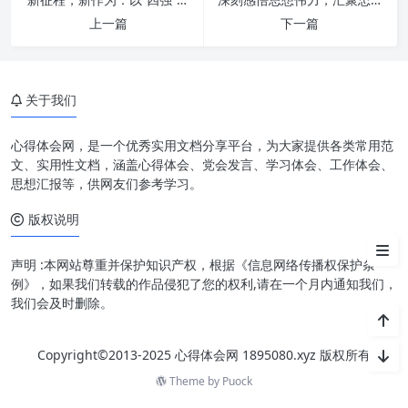
安享晚年
上一篇
下一篇
健康养生精准关怀：老有所医，
康乐颐年
关于我们
作用发挥精准搭建：老有所为，
余热生辉
心得体会网，是一个优秀实用文档分享平台，为大家提供各类常用范
用心用情：润物无声的温度与力
文、实用性文档，涵盖心得体会、党会发言、学习体会、工作体会、
量
思想汇报等，供网友们参考学习。
版权说明
持续深化，久久为功：老干部工
作的未来展望
声明 :本网站尊重并保护知识产权，根据《信息网络传播权保护条
例》，如果我们转载的作品侵犯了您的权利,请在一个月内通知我们，
我们会及时删除。
Copyright©2013-2025 心得体会网 1895080.xyz 版权所有
Theme by
Puock