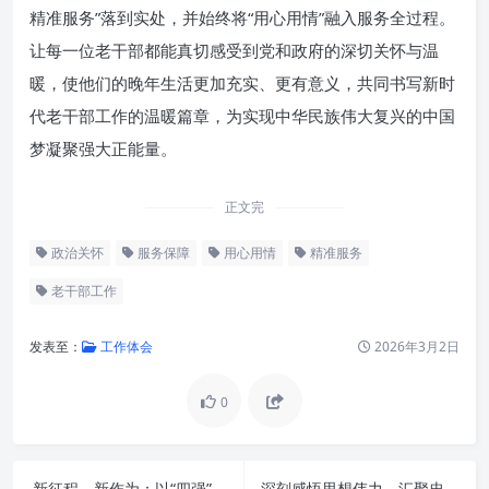
精准服务”落到实处，并始终将“用心用情”融入服务全过程。
让每一位老干部都能真切感受到党和政府的深切关怀与温
暖，使他们的晚年生活更加充实、更有意义，共同书写新时
代老干部工作的温暖篇章，为实现中华民族伟大复兴的中国
梦凝聚强大正能量。
正文完
政治关怀
服务保障
用心用情
精准服务
老干部工作
发表至：
工作体会
2026年3月2日
0
政治思想精准引领：薪火相传，
永葆本色
生活待遇精准保障：老有所养，
新征程，新作为：以“四强”为基，以“四力”为翼，提素质谱新篇
深刻感悟思想伟力，汇聚忠诚担当勇毅前行的磅礴力量