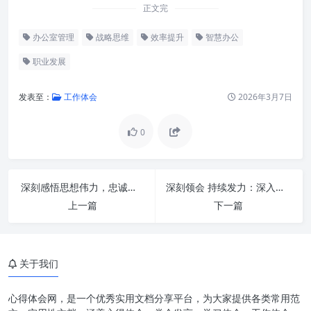
正文完
办公室管理
战略思维
效率提升
智慧办公
职业发展
发表至：
工作体会
2026年3月7日
0
深刻感悟思想伟力，忠诚担当勇毅前行——时代呼唤下的精神坐标与实践路径
深刻领会 持续发力：深入贯彻习近平总书记重要指示精神 着力推动办公室工作高质量发展
上一篇
下一篇
关于我们
办公室工作：从“做好事”到“做对
事”再到“做成事”的战略思维转变
心得体会网，是一个优秀实用文档分享平台，为大家提供各类常用范