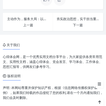
0
深刻领会核心要义：把握习近平
主动作为，服务大局：以信息化赋能办公厅工作现代化
夯实政治思想，实干担当重效率：新时代高质量发展的核心引擎
总书记重要指示的精神实质
上一篇
下一篇
锚定目标导向：办公室工作的
“新坐标”与“硬要求”
关于我们
细化落实举措：着力推动办公室
工作高质量发展
心得体会网，是一个优秀实用文档分享平台，为大家提供各类常用范
创新驱动引领：开创办公室工作
文、实用性文档，涵盖心得体会、党会发言、学习体会、工作体会、
新局面
思想汇报等，供网友们参考学习。
版权说明
结语：永葆奋进姿态，书写办公
室工作新篇章
声明 :本网站尊重并保护知识产权，根据《信息网络传播权保护条
例》，如果我们转载的作品侵犯了您的权利,请在一个月内通知我们，
我们会及时删除。