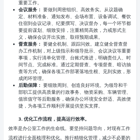
重要工作。
会议服务：
要做到周密组织、高效务实。从议题确
定、材料准备、通知发布、会场布置、设备调试、餐饮
住宿到会议记录、纪要撰写、决议督办，每一个环节都
要提前谋划、细致安排，注重精简高效，力戒形式主
义，确保会议开出实效、取得预期成果。
督查服务：
要健全机制、跟踪问效。建立健全督查督
办工作机制，对上级指示和领导批示、会议决议等重要
事项，实行清单化管理、台账式推进，明确责任人、时
间节点、完成标准。通过定期督查、专项督查、暗访抽
查等方式，确保各项工作部署落地生根、见到实效，形
成闭环管理。
后勤保障：
要细致周到、创造良好环境。为领导和干
部职工提供高质量的行政事务、物资采购、车辆管理、
值班值守等后勤服务，确保办公环境安全舒适、高效便
捷，为各项工作顺利开展提供坚实支撑。
3. 优化工作流程，提高运行效率。
效率是办公室工作的生命线。要坚持问题导向，对现有工作
流程进行全面梳理和优化。推行精细化管理，减少不必要的